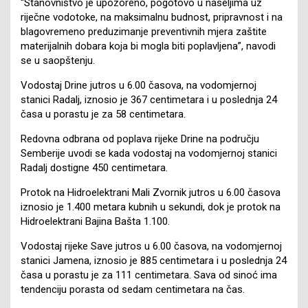
“Stanovništvo je upozoreno, pogotovo u naseljima uz
riječne vodotoke, na maksimalnu budnost, pripravnost i na
blagovremeno preduzimanje preventivnih mjera zaštite
materijalnih dobara koja bi mogla biti poplavljena”, navodi
se u saopštenju.
Vodostaj Drine jutros u 6.00 časova, na vodomjernoj
stanici Radalj, iznosio je 367 centimetara i u poslednja 24
časa u porastu je za 58 centimetara.
Redovna odbrana od poplava rijeke Drine na području
Semberije uvodi se kada vodostaj na vodomjernoj stanici
Radalj dostigne 450 centimetara.
Protok na Hidroelektrani Mali Zvornik jutros u 6.00 časova
iznosio je 1.400 metara kubnih u sekundi, dok je protok na
Hidroelektrani Bajina Bašta 1.100.
Vodostaj rijeke Save jutros u 6.00 časova, na vodomjernoj
stanici Jamena, iznosio je 885 centimetara i u poslednja 24
časa u porastu je za 111 centimetara. Sava od sinoć ima
tendenciju porasta od sedam centimetara na čas.