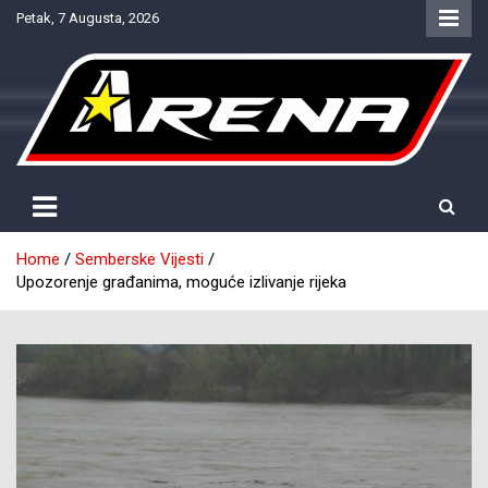
Skip
Petak, 7 Augusta, 2026
to
content
Provjereno. Tačno. Objektivno.
NTV Arena
Home
Semberske Vijesti
Upozorenje građanima, moguće izlivanje rijeka