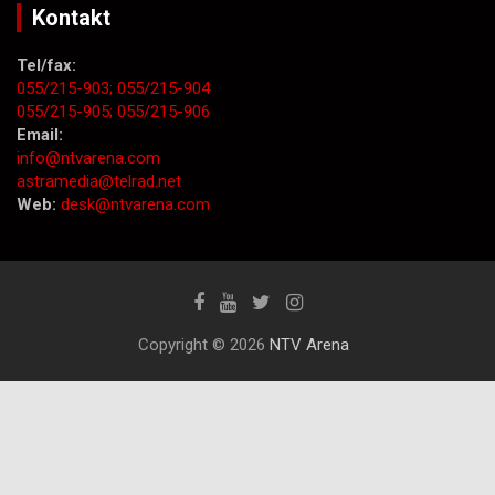
Kontakt
Tel/fax:
055/215-903;
055/215-904
055/215-905;
055/215-906
Email:
info@ntvarena.com
astramedia@telrad.net
Web:
desk@ntvarena.com
Copyright © 2026
NTV Arena