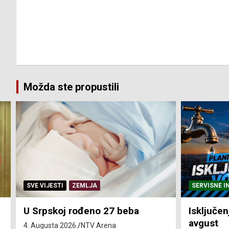
Možda ste propustili
SERVISNE INFORMACIJE
SERVISNE I
Isključenja vode – utorak 4.
Isključen
avgust
4. avgust