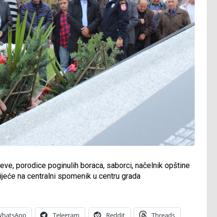
ve, porodice poginulih boraca, saborci, načelnik opštine
vijeće na centralni spomenik u centru grada
hatsApp
Telegram
Reddit
Threads