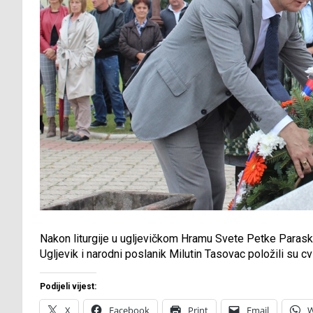
Nakon liturgije u ugljevičkom Hramu Svete Petke Paraske
Ugljevik i narodni poslanik Milutin Tasovac položili su c
Podijeli vijest:
X
Facebook
Print
Email
W