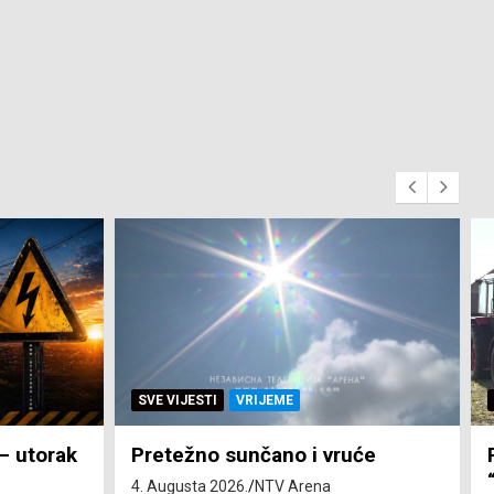
SVE VIJESTI
ZEMLJA
će
Pravo na subvenciju za traktor
“Belarus” ostvarila 84 korisnika