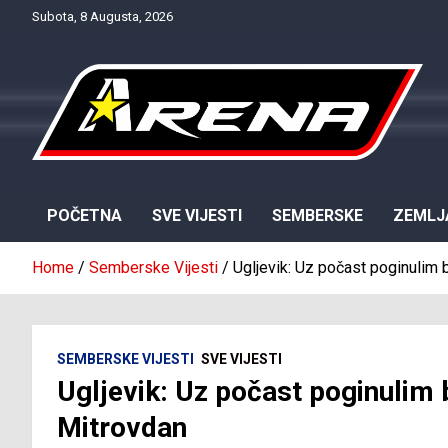
Skip
Subota, 8 Augusta, 2026
to
content
Provjereno. Tačno. Objektivno.
NTV Arena
POČETNA
SVE VIJESTI
SEMBERSKE
ZEMLJ
Home
Semberske Vijesti
Ugljevik: Uz počast poginulim 
SEMBERSKE VIJESTI
SVE VIJESTI
Ugljevik: Uz počast poginulim 
Mitrovdan