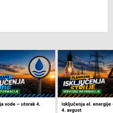
NFORMACIJE
SVE VIJESTI
VRIJEME
ja el. energije – utorak
Pretežno sunčano i vru
4. Augusta 2026.
NTV Arena