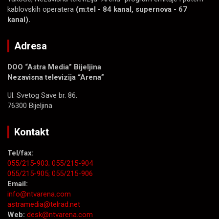
kablovskih operatera
(m:tel - 84 kanal, supernova - 67
kanal).
Adresa
DOO “Astra Media” Bijeljina
Nezavisna televizija “Arena”
Ul. Svetog Save br. 86.
76300 Bijeljina
Kontakt
Tel/fax:
055/215-903;
055/215-904
055/215-905;
055/215-906
Email:
info@ntvarena.com
astramedia@telrad.net
Web:
desk@ntvarena.com