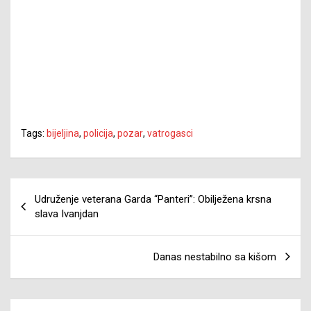
Tags:
bijeljina
,
policija
,
pozar
,
vatrogasci
Navigacija
Udruženje veterana Garda “Panteri”: Obilježena krsna
članaka
slava Ivanjdan
Danas nestabilno sa kišom