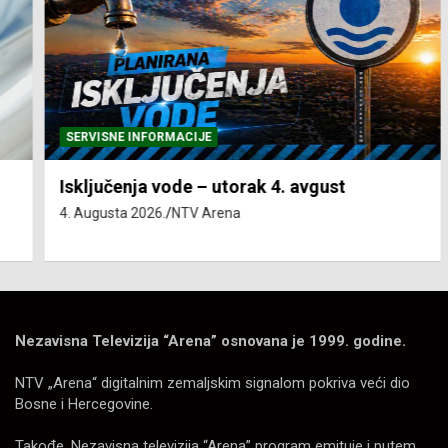
SERVISNE INFORMACIJE
Isključenja vode – utorak 4. avgust
4. Augusta 2026.
NTV Arena
Nezavisna Televizija “Arena” osnovana je 1999. godine.
NTV „Arena“ digitalnim zemaljskim signalom pokriva veći dio
Bosne i Hercegovine.
Takođe, Nezavisna televizija “Arena” program emituje i putem