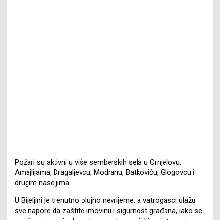
Požari su aktivni u više semberskih sela u Crnjelovu,
Amajlijama, Dragaljevcu, Modranu, Batkoviću, Glogovcu i
drugim naseljima.
U Bijeljini je trenutno olujno nevrijeme, a vatrogasci ulažu
sve napore da zaštite imovinu i sigurnost građana, iako se