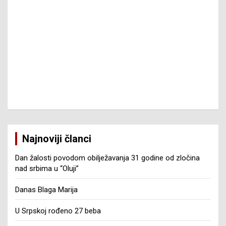
Najnoviji članci
Dan žalosti povodom obilježavanja 31 godine od zločina
nad srbima u “Oluji”
Danas Blaga Marija
U Srpskoj rođeno 27 beba