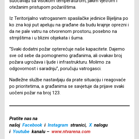
suočavaju sa visokom temperaturom, jakim vjetrom i
otežanim pristupom požarištima.
Iz Teritorijalno vatrogasnem spasilačke jedinice Bijeljina po
ko zna koji put apeluju na građane da budu krajnje oprezni i
da ne pale vatru na otvorenom prostoru, posebno na
strnjištima i u blizini objekata i šuma.
“Svaki dodatni požar opterećuje naše kapacitete. Dajemo
sve od sebe da pomognemo građanima, ali ovakav broj
požara ugrožava i ljude i infrastrukturu. Molimo za
odgovornost i saradnju”, poručuju vatrogasci.
Nadležne službe nastavljaju da prate situaciju i reagovaće
po prioritetima, a građanima se savjetuje da prijave svaki
uočeni požar na broj 123.
Pratite nas na
našoj
Facebook
i
Instagram
stranici,
X
nalogu
i
Youtube
kanalu –
www.ntvarena.com