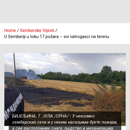
Home
Semberske Vijesti
U Semberiji u toku 17 požara – svi vatrogasci na terenu
БИЈЕЉИНА, 7. ЈУЛА /СРНА/ - У неколико
семберских села и у неким насељима букте пожари,
а све расположиве снаге, људство и механизација