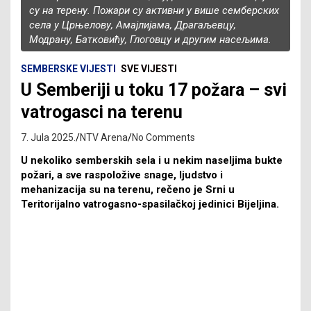
су на терену. Пожари су активни у више семберских
села у Црњелову, Амајлијама, Драгаљевцу,
Модрану, Батковићу, Глоговцу и другим насељима.
SEMBERSKE VIJESTI
SVE VIJESTI
U Semberiji u toku 17 požara – svi
vatrogasci na terenu
7. Jula 2025.
NTV Arena
No Comments
U nekoliko semberskih sela i u nekim naseljima bukte
požari, a sve raspoložive snage, ljudstvo i
mehanizacija su na terenu, rečeno je Srni u
Teritorijalno vatrogasno-spasilačkoj jedinici Bijeljina.