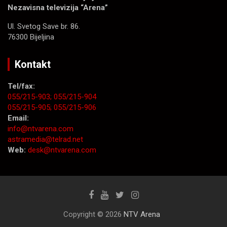
Nezavisna televizija “Arena”
Ul. Svetog Save br. 86.
76300 Bijeljina
Kontakt
Tel/fax:
055/215-903;
055/215-904
055/215-905;
055/215-906
Email:
info@ntvarena.com
astramedia@telrad.net
Web:
desk@ntvarena.com
Copyright © 2026
NTV Arena