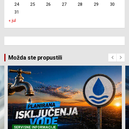
24
25
26
27
28
29
30
31
« jul
Možda ste propustili
SERVISNE INFORMACIJE