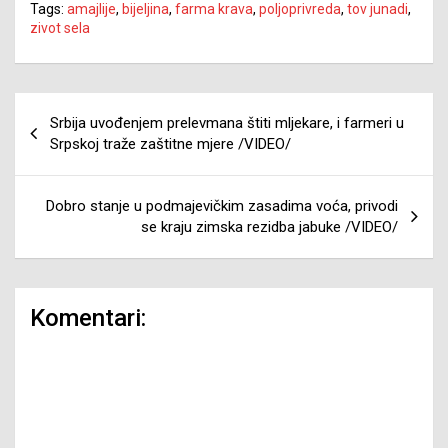
Tags:
amajlije
,
bijeljina
,
farma krava
,
poljoprivreda
,
tov junadi
,
zivot sela
Navigacija
Srbija uvođenjem prelevmana štiti mljekare, i farmeri u
članaka
Srpskoj traže zaštitne mjere /VIDEO/
Dobro stanje u podmajevičkim zasadima voća, privodi
se kraju zimska rezidba jabuke /VIDEO/
Komentari: