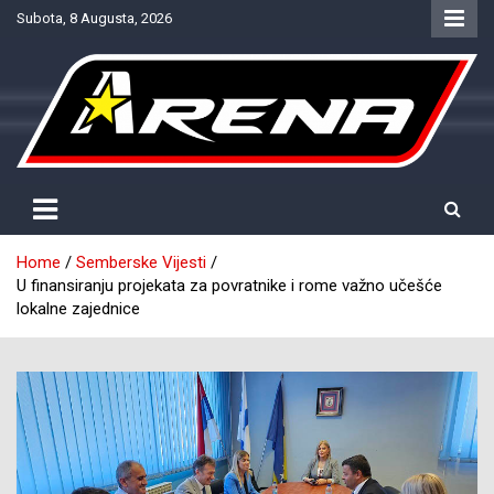
Skip
Subota, 8 Augusta, 2026
to
content
Provjereno. Tačno. Objektivno.
NTV Arena
Home
Semberske Vijesti
U finansiranju projekata za povratnike i rome važno učešće
lokalne zajednice