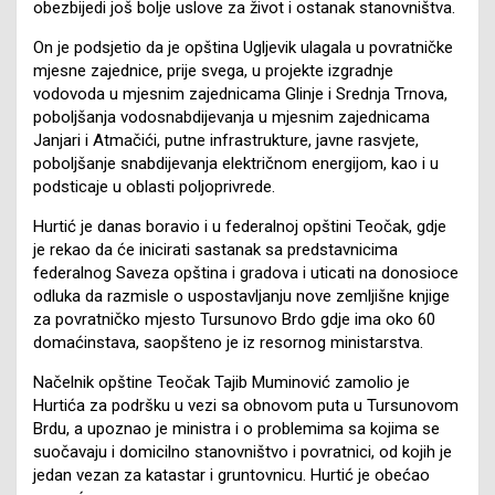
obezbijedi još bolje uslove za život i ostanak stanovništva.
On je podsjetio da je opština Ugljevik ulagala u povratničke
mjesne zajednice, prije svega, u projekte izgradnje
vodovoda u mjesnim zajednicama Glinje i Srednja Trnova,
poboljšanja vodosnabdijevanja u mjesnim zajednicama
Janjari i Atmačići, putne infrastrukture, javne rasvjete,
poboljšanje snabdijevanja električnom energijom, kao i u
podsticaje u oblasti poljoprivrede.
Hurtić je danas boravio i u federalnoj opštini Teočak, gdje
je rekao da će inicirati sastanak sa predstavnicima
federalnog Saveza opština i gradova i uticati na donosioce
odluka da razmisle o uspostavljanju nove zemljišne knjige
za povratničko mjesto Tursunovo Brdo gdje ima oko 60
domaćinstava, saopšteno je iz resornog ministarstva.
Načelnik opštine Teočak Tajib Muminović zamolio je
Hurtića za podršku u vezi sa obnovom puta u Tursunovom
Brdu, a upoznao je ministra i o problemima sa kojima se
suočavaju i domicilno stanovništvo i povratnici, od kojih je
jedan vezan za katastar i gruntovnicu. Hurtić je obećao