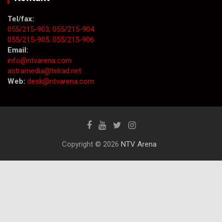
Tel/fax:
055/215-903;
055/215-904
055/215-905;
055/215-906
Email:
info@ntvarena.com
astramedia@telrad.net
Web:
desk@ntvarena.com
Copyright © 2026
NTV Arena