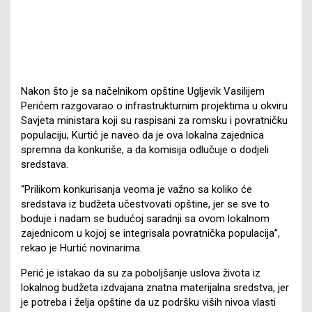
Nakon što je sa načelnikom opštine Ugljevik Vasilijem
Perićem razgovarao o infrastrukturnim projektima u okviru
Savjeta ministara koji su raspisani za romsku i povratničku
populaciju, Kurtić je naveo da je ova lokalna zajednica
spremna da konkuriše, a da komisija odlučuje o dodjeli
sredstava.
“Prilikom konkurisanja veoma je važno sa koliko će
sredstava iz budžeta učestvovati opštine, jer se sve to
boduje i nadam se budućoj saradnji sa ovom lokalnom
zajednicom u kojoj se integrisala povratnička populacija”,
rekao je Hurtić novinarima.
Perić je istakao da su za poboljšanje uslova života iz
lokalnog budžeta izdvajana znatna materijalna sredstva, jer
je potreba i želja opštine da uz podršku viših nivoa vlasti