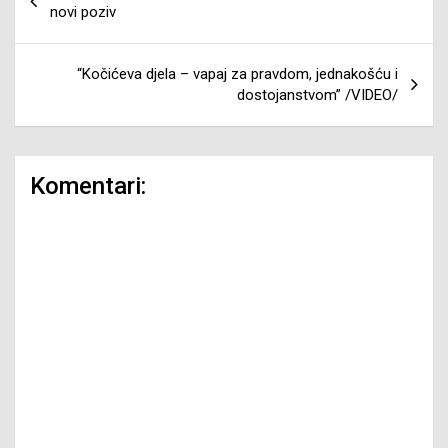
članaka
novi poziv
“Kočićeva djela – vapaj za pravdom, jednakošću i
dostojanstvom” /VIDEO/
Komentari: