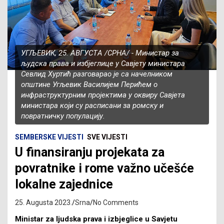
УГЉЕВИК, 25. АВГУСTА /СРНА/ - Министар за
људска права и избјеглице у Савјету министара
Севлид Хуртић разговарао је са начелником
општине Угљевик Василијем Перићем о
инфраструктурним пројектима у оквиру Савјета
министара који су расписани за ромску и
повратничку популацију.
SEMBERSKE VIJESTI
SVE VIJESTI
U finansiranju projekata za
povratnike i rome važno učešće
lokalne zajednice
25. Augusta 2023.
Srna
No Comments
Ministar za ljudska prava i izbjeglice u Savjetu