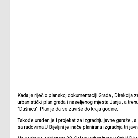
Kada je riječ o planskoj dokumentaciji Grada , Direkcija za
urbanistički plan grada i naseljenog mjesta Janja , a tre
“Dašnica”. Plan je da se završe do kraja godine.
Takođe urađen je i projekat za izgradnju javne garaže , 
sa radovima.U Bijeljini je inače planirana izgradnja tri jav