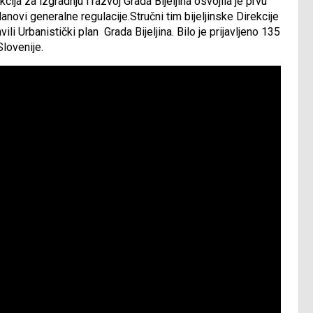
ja za izgradnju i razvoj Grada Bijeljina osvojila je prvu
lanovi generalne regulacije.Stručni tim bijeljinske Direkcije
i Urbanistički plan Grada Bijeljina. Bilo je prijavljeno 135
Slovenije.