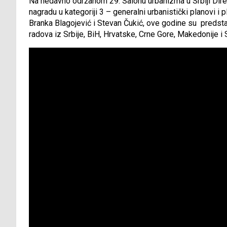
Na nedavno održanom 29. Salonu urbanizma u Srbiji Direkci
nagradu u kategoriji 3 – generalni urbanistički planovi i p
Branka Blagojević i Stevan Čukić, ove godine su predstavil
radova iz Srbije, BiH, Hrvatske, Crne Gore, Makedonije i 