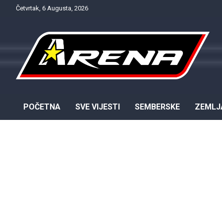
Skip
Četvrtak, 6 Augusta, 2026
to
content
Provjereno. Tačno. Objektivno.
NTV Arena
POČETNA
SVE VIJESTI
SEMBERSKE
ZEMLJ