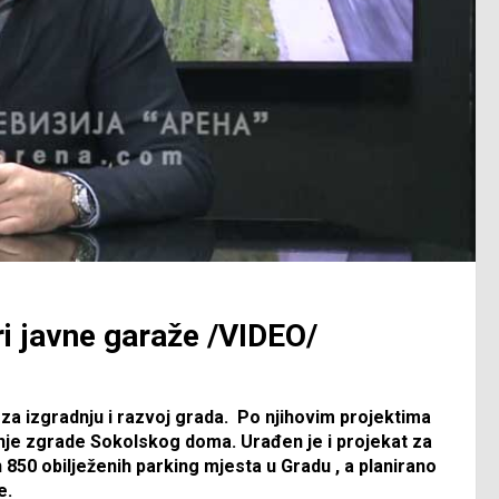
tri javne garaže /VIDEO/
 za izgradnju i razvoj grada. Po njihovim projektima
nje zgrade Sokolskog doma. Urađen je i projekat za
h 850 obilježenih parking mjesta u Gradu , a planirano
e.