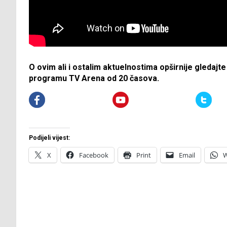
O ovim ali i ostalim aktuelnostima opširnije gledajt
programu TV Arena od 20 časova.
Podijeli vijest:
X
Facebook
Print
Email
W