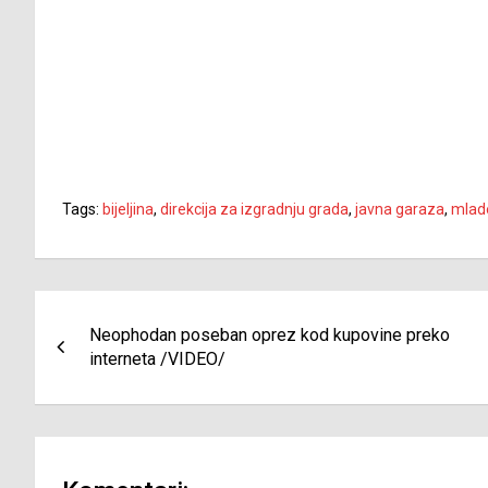
Tags:
bijeljina
,
direkcija za izgradnju grada
,
javna garaza
,
mlade
Navigacija
Neophodan poseban oprez kod kupovine preko
članaka
interneta /VIDEO/