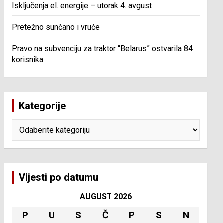
Isključenja el. energije – utorak 4. avgust
Pretežno sunčano i vruće
Pravo na subvenciju za traktor “Belarus” ostvarila 84
korisnika
Kategorije
Kategorije
Vijesti po datumu
AUGUST 2026
P
U
S
Č
P
S
N