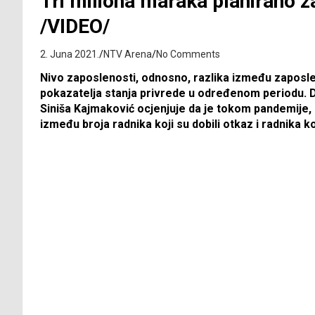
Tri miliona maraka planirano z
/VIDEO/
2. Juna 2021.
NTV Arena
No Comments
Nivo zaposlenosti, odnosno, razlika između zaposlen
pokazatelja stanja privrede u određenom periodu. Di
Siniša Kajmaković ocjenjuje da je tokom pandemije, 
između broja radnika koji su dobili otkaz i radnika koj