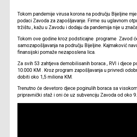
Tokom pandemije virusa korona na području Bijeljine mj
podaci Zavoda za zapošljavanje. Firme su uglavnom otpu
tržištu , kažu u Zavodu i dodaju da pandemija nije u znača
Tokom ove godine kroz podsticajne programe Zavod će is
samozapošljavanja na području Bijeljine. Kajmaković nav
finansijski pomaže nezaposlena lica.
Za svih 53 zahtjeva demobilisanih boraca , RVI i djece 
10.000 KM . Kroz program zapošljavanja u privredi odobre
dobiti oko 1,5 miliona KM.
Trenutno će devetoro djece poginulih boraca sa visok
pripravnički staž i oni će uz subvenciju Zavoda od oko 