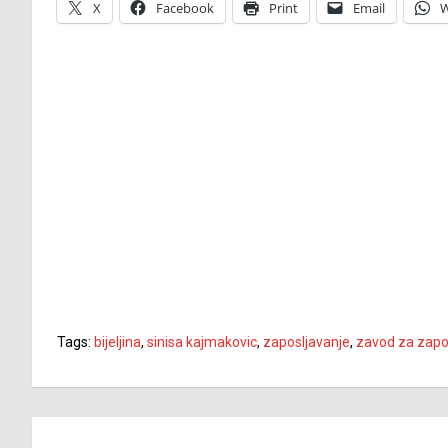
X
Facebook
Print
Email
W
Tags:
bijeljina
,
sinisa kajmakovic
,
zaposljavanje
,
zavod za zapo
Navigacija