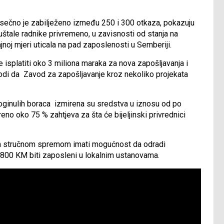
esečno je zabilježeno između 250 i 300 otkaza, pokazuju
štale radnike privremeno, u zavisnosti od stanja na
jnoj mjeri uticala na pad zaposlenosti u Semberiji.
platiti oko 3 miliona maraka za nova zapošljavanja i
odi da Zavod za zapošljavanje kroz nekoliko projekata
poginulih boraca izmirena su sredstva u iznosu od po
no oko 75 % zahtjeva za šta će bijeljinski privrednici
om stručnom spremom imati mogućnost da odradi
9.800 KM biti zaposleni u lokalnim ustanovama.