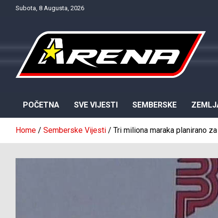
Skip
Subota, 8 Augusta, 2026
to
content
Provjereno. Tačno. Objektivno.
NTV Arena
POČETNA
SVE VIJESTI
SEMBERSKE
ZEMLJ
Home
Semberske Vijesti
Tri miliona maraka planirano z