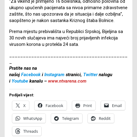
“Za vikend je primljeno 16 bolesnika, odnosno polovina od
ukupno upućenih pacijenata sa nivoa primarne zdravstvene
zaštite, što nas upozorava da je situacija i dalje ozbiljna”,
saopšteno je nakon sastanka Kriznog štaba Bolnice.
Prema mjestu prebivališta u Republici Srpskoj, Bijeljina sa
30 novih slučajeva ima najveći broj prijavljenih infekcija
virusom korona u protekla 24 sata.
___________________________________________
_
Pratite nas na
našoj
Facebook
i
Instagram
stranici,
Twitter
nalogu
i
Youtube
kanalu –
www.ntvarena.com
Podijeli vijest:
X
Facebook
Print
Email
WhatsApp
Telegram
Reddit
Threads