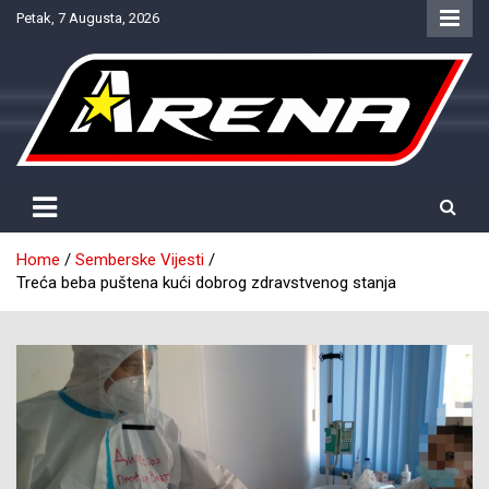
Skip
Petak, 7 Augusta, 2026
to
content
Provjereno. Tačno. Objektivno.
NTV Arena
Home
Semberske Vijesti
Treća beba puštena kući dobrog zdravstvenog stanja