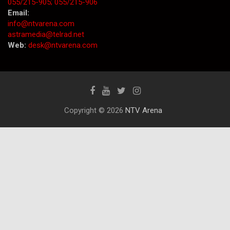
055/215-905;
055/215-906
Email:
info@ntvarena.com
astramedia@telrad.net
Web:
desk@ntvarena.com
Copyright © 2026
NTV Arena