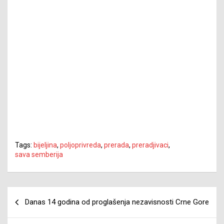
Tags:
bijeljina
,
poljoprivreda
,
prerada
,
preradjivaci
,
sava semberija
Navigacija
Danas 14 godina od proglašenja nezavisnosti Crne Gore
članaka