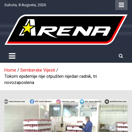
Skip
Subota, 8 Augusta, 2026
to
content
Provjereno. Tačno. Objektivno.
NTV Arena
Home
Semberske Vijesti
Tokom epidemije nije otpušten nijedan radnik, tri
novozaposlena