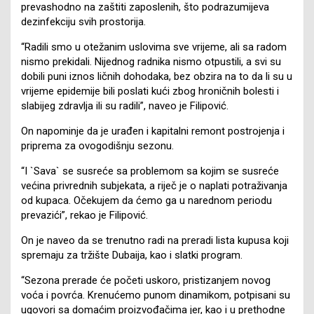
prevashodno na zaštiti zaposlenih, što podrazumijeva
dezinfekciju svih prostorija.
“Radili smo u otežanim uslovima sve vrijeme, ali sa radom
nismo prekidali. Nijednog radnika nismo otpustili, a svi su
dobili puni iznos ličnih dohodaka, bez obzira na to da li su u
vrijeme epidemije bili poslati kući zbog hroničnih bolesti i
slabijeg zdravlja ili su radili”, naveo je Filipović.
On napominje da je urađen i kapitalni remont postrojenja i
priprema za ovogodišnju sezonu.
“I `Sava` se susreće sa problemom sa kojim se susreće
većina privrednih subjekata, a riječ je o naplati potraživanja
od kupaca. Očekujem da ćemo ga u narednom periodu
prevazići”, rekao je Filipović.
On je naveo da se trenutno radi na preradi lista kupusa koji
spremaju za tržište Dubaija, kao i slatki program.
“Sezona prerade će početi uskoro, pristizanjem novog
voća i povrća. Krenućemo punom dinamikom, potpisani su
ugovori sa domaćim proizvođačima jer, kao i u prethodne