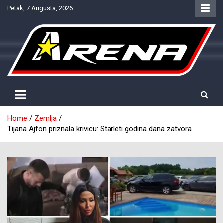
Skip
Petak, 7 Augusta, 2026
to
content
Provjereno. Tačno. Objektivno.
NTV Arena
Home
Zemlja
Tijana Ajfon priznala krivicu: Starleti godina dana zatvora