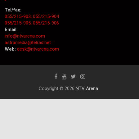
Tel/fax:
055/215-903;
055/215-904
055/215-905;
055/215-906
Email:
info@ntvarena.com
astramedia@telrad.net
Web:
desk@ntvarena.com
Copyright © 2026
NTV Arena