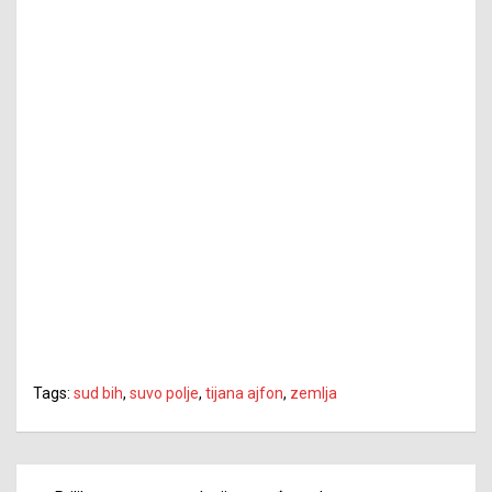
Tags:
sud bih
,
suvo polje
,
tijana ajfon
,
zemlja
Navigacija