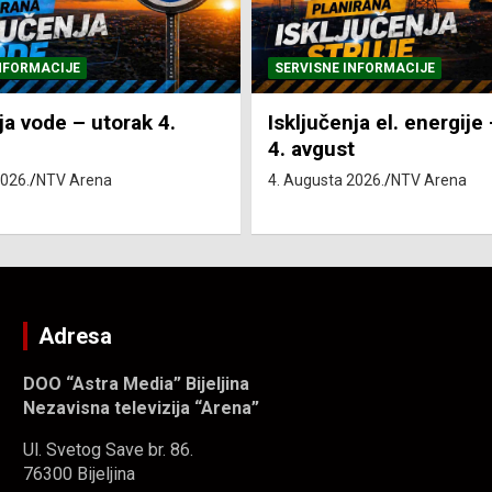
NFORMACIJE
SVE VIJESTI
VRIJEME
ja el. energije – utorak
Pretežno sunčano i vru
4. Augusta 2026.
NTV Arena
2026.
NTV Arena
Adresa
DOO “Astra Media” Bijeljina
Nezavisna televizija “Arena”
Ul. Svetog Save br. 86.
76300 Bijeljina