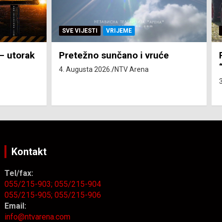
SVE VIJESTI
ZEMLJA
će
Pravo na subvenciju za traktor
“Belarus” ostvarila 84 korisnika
3. Augusta 2026.
NTV Arena
Kontakt
Tel/fax:
055/215-903;
055/215-904
055/215-905;
055/215-906
Email:
info@ntvarena.com