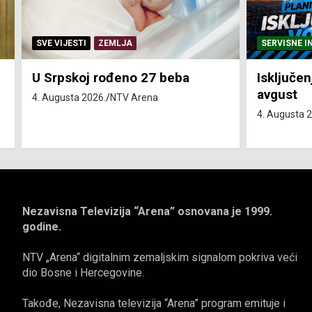
SERVISNE INFORMACIJE
SERVISNE I
Isključenja vode – utorak 4.
Isključen
avgust
4. avgust
4. Augusta 2026.
NTV Arena
4. Augusta 
Nezavisna Televizija “Arena” osnovana je 1999.
godine.
NTV „Arena“ digitalnim zemaljskim signalom pokriva veći
dio Bosne i Hercegovine.
Takođe, Nezavisna televizija “Arena” program emituje i