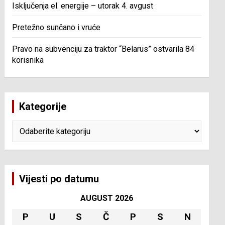
Isključenja el. energije – utorak 4. avgust
Pretežno sunčano i vruće
Pravo na subvenciju za traktor “Belarus” ostvarila 84
korisnika
Kategorije
Kategorije
Vijesti po datumu
AUGUST 2026
P
U
S
Č
P
S
N