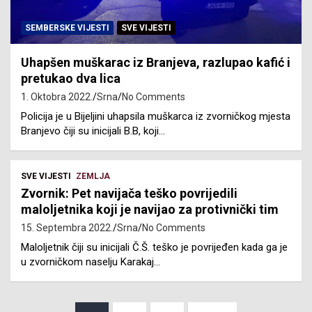
SEMBERSKE VIJESTI
SVE VIJESTI
Uhapšen muškarac iz Branjeva, razlupao kafić i
pretukao dva lica
1. Oktobra 2022.
Srna
No Comments
Policija je u Bijeljini uhapsila muškarca iz zvorničkog mjesta
Branjevo čiji su inicijali B.B, koji…
SVE VIJESTI
ZEMLJA
Zvornik: Pet navijača teško povrijedili
maloljetnika koji je navijao za protivnički tim
15. Septembra 2022.
Srna
No Comments
Maloljetnik čiji su inicijali Č.Š. teško je povrijeđen kada ga je
u zvorničkom naselju Karakaj…