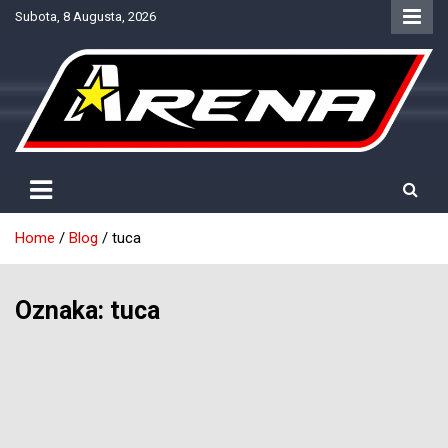
Skip
Subota, 8 Augusta, 2026
to
content
Provjereno. Tačno. Objektivno.
NTV Arena
Home
Blog
tuca
Oznaka:
tuca