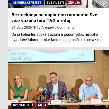
SEMBERSKE VIJESTI
SVE VIJESTI
ZEMLJA
Bez čekanja na naplatnim rampama: Sve
više vozača bira TAG uređaj
24. Jula 2026.
NTV Arena
No Comments
Da je ljetna turistička sezona u punom jeku, najbolje
svjedoče kilometarske kolone na graničnim prelazima…
SVE VIJESTI
ZEMLJA