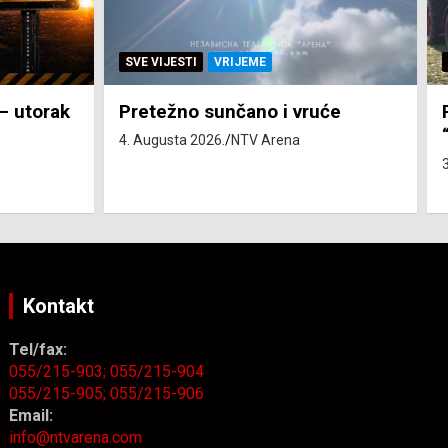
SVE VIJESTI
ZEMLJA
će
Pravo na subvenciju za traktor
“Belarus” ostvarila 84 korisnika
3. Augusta 2026.
NTV Arena
Kontakt
Tel/fax:
055/215-903;
055/215-904
055/215-905;
055/215-906
Email:
info@ntvarena.com