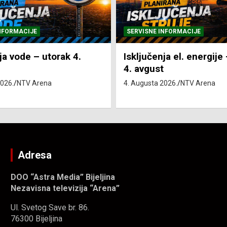
NFORMACIJE
SVE VIJESTI
VRIJEME
ja el. energije – utorak
Pretežno sunčano i vru
4. Augusta 2026.
NTV Arena
2026.
NTV Arena
Adresa
DOO “Astra Media” Bijeljina
Nezavisna televizija “Arena”
Ul. Svetog Save br. 86.
76300 Bijeljina