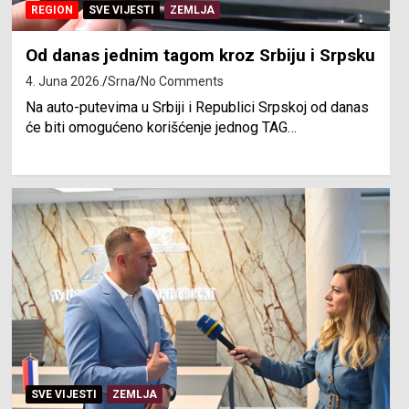
REGION
SVE VIJESTI
ZEMLJA
Od danas jednim tagom kroz Srbiju i Srpsku
4. Juna 2026.
Srna
No Comments
Na auto-putevima u Srbiji i Republici Srpskoj od danas
će biti omogućeno korišćenje jednog TAG…
SVE VIJESTI
ZEMLJA