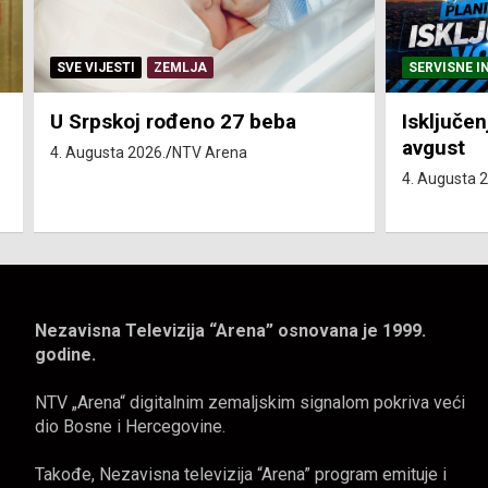
SERVISNE INFORMACIJE
SERVISNE I
Isključenja vode – utorak 4.
Isključen
avgust
4. avgust
4. Augusta 2026.
NTV Arena
4. Augusta 
Nezavisna Televizija “Arena” osnovana je 1999.
godine.
NTV „Arena“ digitalnim zemaljskim signalom pokriva veći
dio Bosne i Hercegovine.
Takođe, Nezavisna televizija “Arena” program emituje i