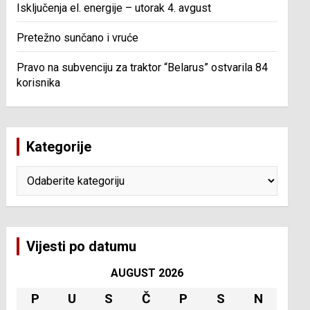
Isključenja el. energije – utorak 4. avgust
Pretežno sunčano i vruće
Pravo na subvenciju za traktor “Belarus” ostvarila 84
korisnika
Kategorije
Kategorije
Vijesti po datumu
AUGUST 2026
P
U
S
Č
P
S
N