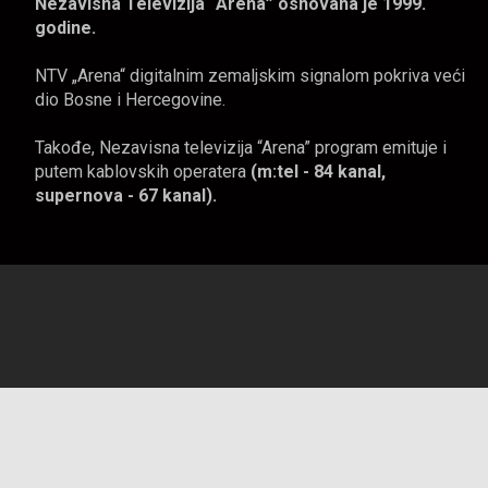
Nezavisna Televizija “Arena” osnovana je 1999.
godine.
NTV „Arena“ digitalnim zemaljskim signalom pokriva veći
dio Bosne i Hercegovine.
Takođe, Nezavisna televizija “Arena” program emituje i
putem kablovskih operatera
(m:tel - 84 kanal,
supernova - 67 kanal).