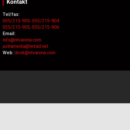
Kontakt
Tel/fax:
055/215-903;
055/215-904
055/215-905;
055/215-906
Email:
info@ntvarena.com
astramedia@telrad.net
Web:
desk@ntvarena.com