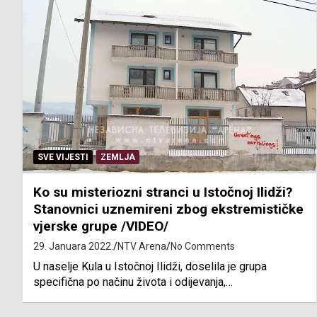
SVE VIJESTI
ZEMLJA
Ko su misteriozni stranci u Istočnoj Ilidži?
Stanovnici uznemireni zbog ekstremističke
vjerske grupe /VIDEO/
29. Januara 2022.
NTV Arena
No Comments
U naselje Kula u Istočnoj Ilidži, doselila je grupa
specifična po načinu života i odijevanja,…