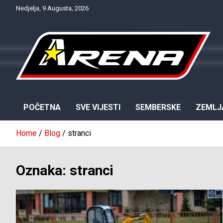
Skip
Nedjelja, 9 Augusta, 2026
to
content
Provjereno. Tačno. Objektivno.
NTV Arena
POČETNA
SVE VIJESTI
SEMBERSKE
ZEMLJ
Home
Blog
stranci
Oznaka:
stranci