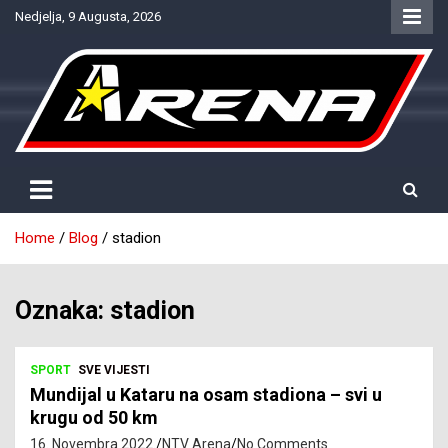
Skip
Nedjelja, 9 Augusta, 2026
to
content
Provjereno. Tačno. Objektivno.
NTV Arena
Home
Blog
stadion
Oznaka:
stadion
SPORT
SVE VIJESTI
Mundijal u Kataru na osam stadiona – svi u
krugu od 50 km
16. Novembra 2022.
NTV Arena
No Comments