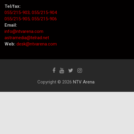
Tel/fax:
055/215-903;
055/215-904
055/215-905;
055/215-906
Email:
info@ntvarena.com
astramedia@telrad.net
Web:
desk@ntvarena.com
Copyright © 2026
NTV Arena