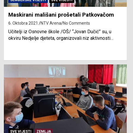
SEMBERSKE VIJESTI
SVE VIJESTI
Maskirani mališani prošetali Patkovačom
6. Oktobra 2021.
NTV Arena
No Comments
Učitelji iz Osnovne škole /OŠ/ “Jovan Dučić” su, u
okviru Nedjelje djeteta, organizovali niz aktivnosti…
SVE VIJESTI
ZEMLJA