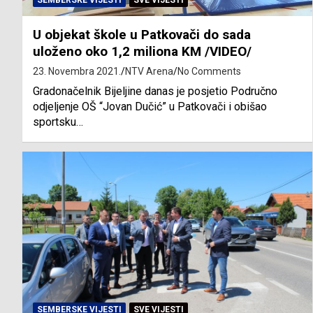
SEMBERSKE VIJESTI
SVE VIJESTI
U objekat škole u Patkovači do sada
uloženo oko 1,2 miliona KM /VIDEO/
23. Novembra 2021.
NTV Arena
No Comments
Gradonačelnik Bijeljine danas je posjetio Područno
odjeljenje OŠ “Jovan Dučić” u Patkovači i obišao
sportsku…
SEMBERSKE VIJESTI
SVE VIJESTI