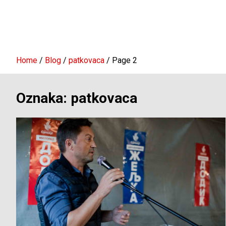
Home
Blog
patkovaca
Page 2
Oznaka:
patkovaca