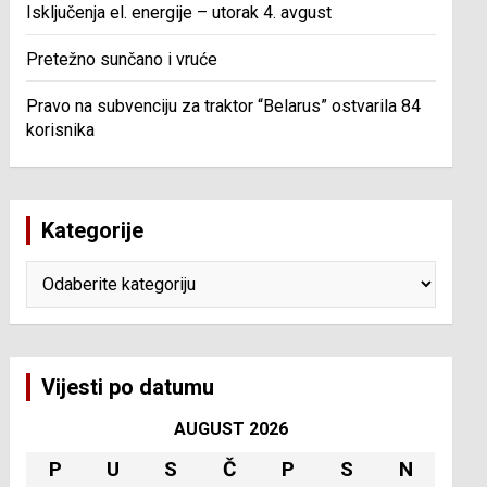
Isključenja el. energije – utorak 4. avgust
Pretežno sunčano i vruće
Pravo na subvenciju za traktor “Belarus” ostvarila 84
korisnika
Kategorije
Kategorije
Vijesti po datumu
AUGUST 2026
P
U
S
Č
P
S
N