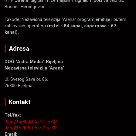
NTV „Arena“ digitalnim zemaljskim signalom pokriva veći dio
Bosne i Hercegovine.
Takođe, Nezavisna televizija “Arena” program emituje i putem
kablovskih operatera
(m:tel - 84 kanal, supernova - 67
kanal).
Adresa
DOO “Astra Media” Bijeljina
Nezavisna televizija “Arena”
Ul. Svetog Save br. 86.
76300 Bijeljina
Kontakt
Tel/fax:
055/215-903;
055/215-904
055/215-905;
055/215-906
Email: