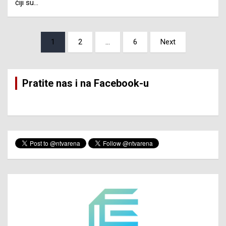
čiji su…
Posts
1
2
…
6
Next
pagination
Pratite nas i na Facebook-u