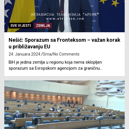
SVE VIJESTI
ZEMLJA
Nešić: Sporazum sa Fronteksom – važan korak
u približavanju EU
24. Januara 2024.
Srna
No Comments
BiH je jedina zemlja u regionu koja nema sklopljen
sporazum sa Evropskom agencijom za graničnu…