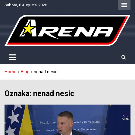
Skip
Subota, 8 Augusta, 2026
to
content
Provjereno. Tačno. Objektivno.
NTV Arena
Home
Blog
nenad nesic
Oznaka:
nenad nesic