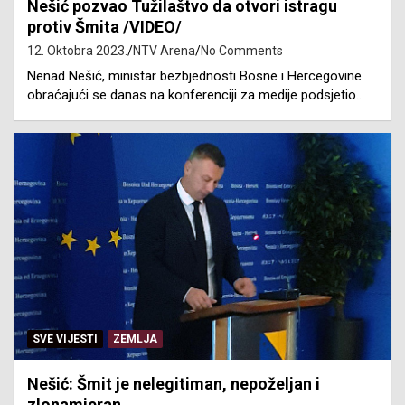
Nešić pozvao Tužilaštvo da otvori istragu
protiv Šmita /VIDEO/
12. Oktobra 2023.
NTV Arena
No Comments
Nenad Nešić, ministar bezbjednosti Bosne i Hercegovine
obraćajući se danas na konferenciji za medije podsjetio…
SVE VIJESTI
ZEMLJA
Nešić: Šmit je nelegitiman, nepoželjan i
zlonamjeran