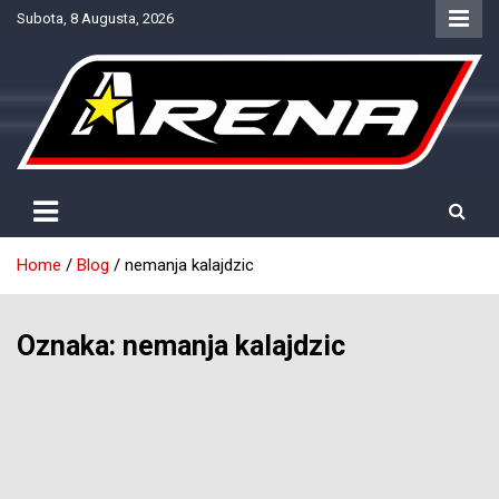
Skip
Subota, 8 Augusta, 2026
to
content
Provjereno. Tačno. Objektivno.
NTV Arena
Home
Blog
nemanja kalajdzic
Oznaka:
nemanja kalajdzic