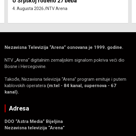
Isključenja vode – utorak 4. avgust
4. Augusta 2026.
NTV Arena
Nezavisna Televizija “Arena” osnovana je 1999. godine.
NTV „Arena“ digitalnim zemaljskim signalom pokriva veći dio
Bosne i Hercegovine.
Takođe, Nezavisna televizija “Arena” program emituje i putem
kablovskih operatera
(m:tel - 84 kanal, supernova - 67
kanal).
Adresa
DOO “Astra Media” Bijeljina
Nezavisna televizija “Arena”