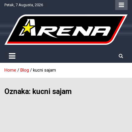
Skip
Petak, 7 Augusta, 2026
to
content
Provjereno. Tačno. Objektivno.
NTV Arena
Home
Blog
kucni sajam
Oznaka:
kucni sajam