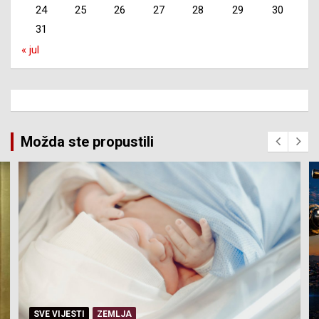
24
25
26
27
28
29
30
31
« jul
Možda ste propustili
SERVISNE INFORMACIJE