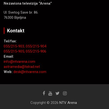
Nezavisna televizija “Arena”
Ul. Svetog Save br. 86.
76300 Bijeljina
Kontakt
Tel/fax:
055/215-903;
055/215-904
055/215-905;
055/215-906
Email:
info@ntvarena.com
astramedia@telrad.net
Web:
desk@ntvarena.com
Copyright © 2026
NTV Arena