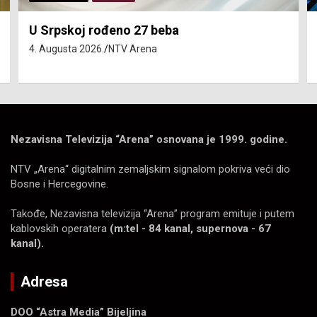
Isključenja vode – utorak 4. avgust
4. Augusta 2026.
NTV Arena
Nezavisna Televizija “Arena” osnovana je 1999. godine.
NTV „Arena“ digitalnim zemaljskim signalom pokriva veći dio
Bosne i Hercegovine.
Takođe, Nezavisna televizija “Arena” program emituje i putem
kablovskih operatera
(m:tel - 84 kanal, supernova - 67
kanal).
Adresa
DOO “Astra Media” Bijeljina