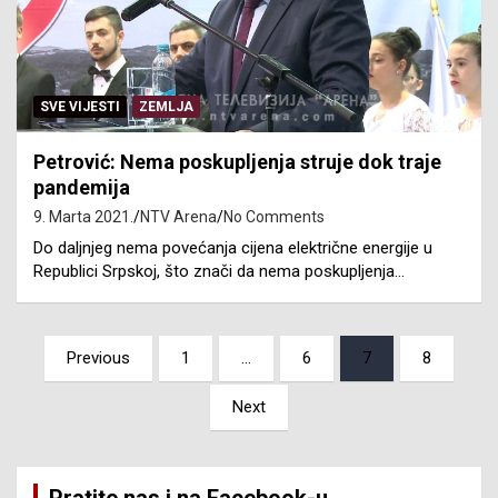
SVE VIJESTI
ZEMLJA
Petrović: Nema poskupljenja struje dok traje
pandemija
9. Marta 2021.
NTV Arena
No Comments
Do daljnjeg nema povećanja cijena električne energije u
Republici Srpskoj, što znači da nema poskupljenja…
Posts
Previous
1
…
6
7
8
pagination
Next
Pratite nas i na Facebook-u