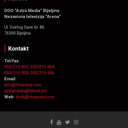
DOO “Astra Media” Bijeljina
Nezavisna televizija “Arena”
Ul. Svetog Save br. 86.
76300 Bijeljina
Kontakt
Tel/fax:
055/215-903;
055/215-904
055/215-905;
055/215-906
Email:
info@ntvarena.com
astramedia@telrad.net
Web:
desk@ntvarena.com