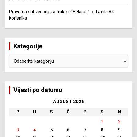
Pravo na subvenciju za traktor “Belarus” ostvarila 84
korisnika
Kategorije
Kategorije
Vijesti po datumu
AUGUST 2026
P
U
S
Č
P
S
N
1
2
3
4
5
6
7
8
9