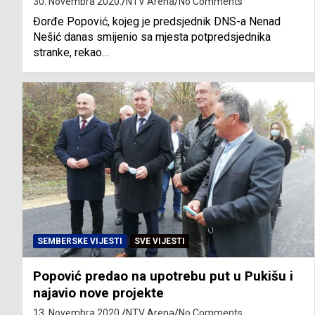
30. Novembra 2020.
NTV Arena
No Comments
Đorđe Popović, kojeg je predsjednik DNS-a Nenad
Nešić danas smijenio sa mjesta potpredsjednika
stranke, rekao…
SEMBERSKE VIJESTI
SVE VIJESTI
Popović predao na upotrebu put u Pukišu i
najavio nove projekte
13. Novembra 2020.
NTV Arena
No Comments