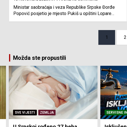
Ministar saobraćaja i veza Republike Srpske Đorđe
Popović posjetio je mjesto Pukiš u opštini Lopare…
Posts
1
2
pagination
Možda ste propustili
SERVISNE INFORMACIJE
SERVISNE I
Isključenja vode – utorak 4.
Isključen