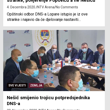
stranke, povjerenje Popoviću a ne Nešiću
4. Decembra 2020.
NTV Arena
No Comments
Opštinski odbor DNS-a Lopare istupio je iz ove
stranke i najavio da će djelovanje nastaviti…
SVE VIJESTI
ZEMLJA
Nešić smijenio trojicu potpredsjednika
DNS-a