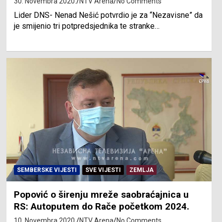
30. Novembra 2020.
NTV Arena
No Comments
Lider DNS- Nenad Nešić potvrdio je za “Nezavisne” da
je smijenio tri potpredsjednika te stranke…
SEMBERSKE VIJESTI
SVE VIJESTI
ZEMLJA
Popović o širenju mreže saobraćajnica u
RS: Autoputem do Rače početkom 2024.
10. Novembra 2020.
NTV Arena
No Comments