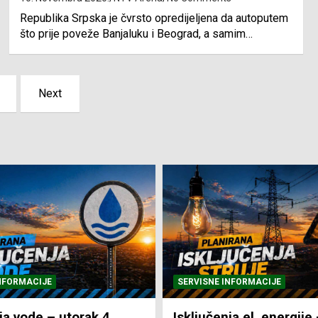
Republika Srpska je čvrsto opredijeljena da autoputem
što prije poveže Banjaluku i Beograd, a samim…
Next
NFORMACIJE
SVE VIJESTI
VRIJEME
ja el. energije – utorak
Pretežno sunčano i vru