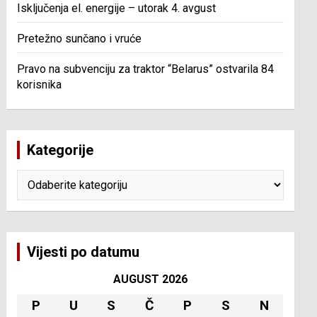
Isključenja el. energije – utorak 4. avgust
Pretežno sunčano i vruće
Pravo na subvenciju za traktor “Belarus” ostvarila 84
korisnika
Kategorije
Kategorije
Vijesti po datumu
AUGUST 2026
P
U
S
Č
P
S
N