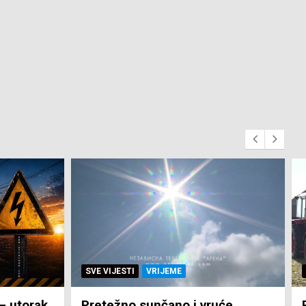
SVE VIJESTI
ZEMLJA
će
Pravo na subvenciju za traktor