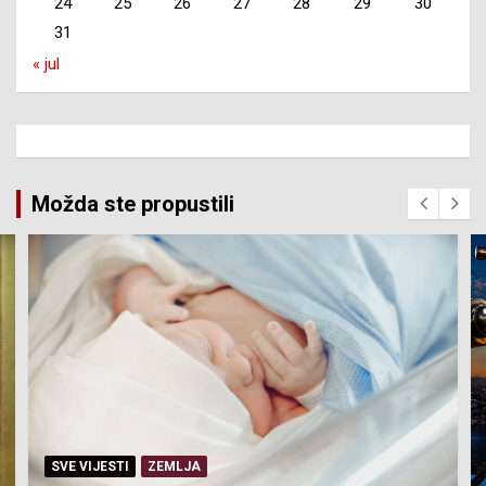
24
25
26
27
28
29
30
31
« jul
Možda ste propustili
SERVISNE INFORMACIJE