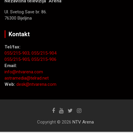
Nezavisna televizija “Arena”
Ul. Svetog Save br. 86.
76300 Bijeljina
Kontakt
Tel/fax:
055/215-903;
055/215-904
055/215-905;
055/215-906
Email:
info@ntvarena.com
astramedia@telrad.net
Web:
desk@ntvarena.com
Copyright © 2026
NTV Arena