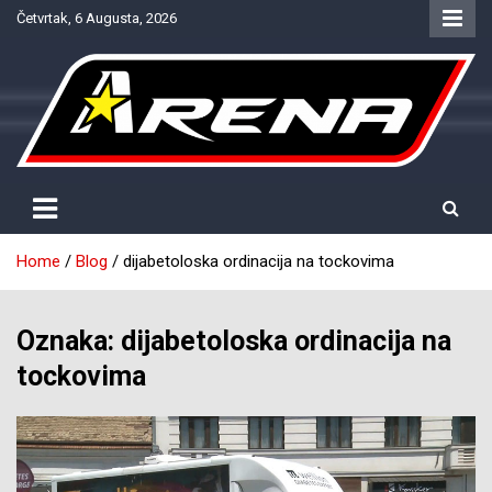
Skip
Četvrtak, 6 Augusta, 2026
to
content
Provjereno. Tačno. Objektivno.
NTV Arena
Home
Blog
dijabetoloska ordinacija na tockovima
Oznaka:
dijabetoloska ordinacija na
tockovima