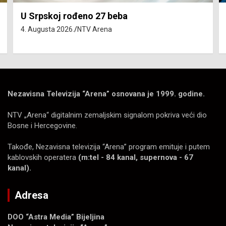
Isključenja vode – utorak 4. avgust
4. Augusta 2026.
NTV Arena
Nezavisna Televizija “Arena” osnovana je 1999. godine.
NTV „Arena“ digitalnim zemaljskim signalom pokriva veći dio
Bosne i Hercegovine.
Takođe, Nezavisna televizija “Arena” program emituje i putem
kablovskih operatera
(m:tel - 84 kanal, supernova - 67
kanal).
Adresa
DOO “Astra Media” Bijeljina