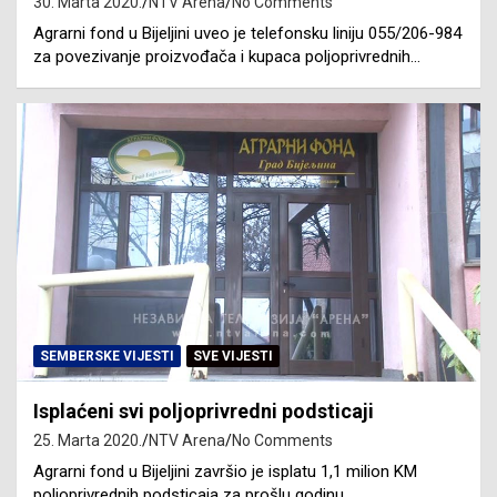
30. Marta 2020.
NTV Arena
No Comments
Agrarni fond u Bijeljini uveo je telefonsku liniju 055/206-984
za povezivanje proizvođača i kupaca poljoprivrednih…
SEMBERSKE VIJESTI
SVE VIJESTI
Isplaćeni svi poljoprivredni podsticaji
25. Marta 2020.
NTV Arena
No Comments
Agrarni fond u Bijeljini završio je isplatu 1,1 milion KM
poljoprivrednih podsticaja za prošlu godinu…