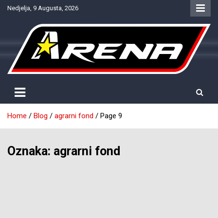
Skip
Nedjelja, 9 Augusta, 2026
to
content
Provjereno. Tačno. Objektivno.
NTV Arena
Home
Blog
agrarni fond
Page 9
Oznaka:
agrarni fond