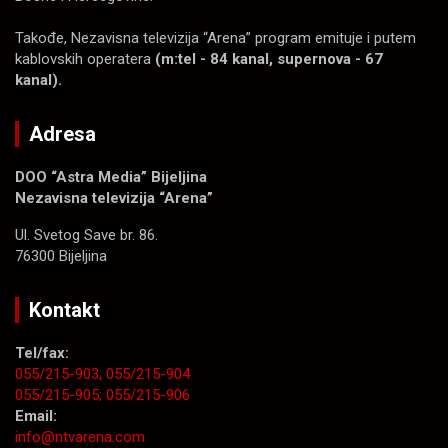
Takođe, Nezavisna televizija “Arena” program emituje i putem
kablovskih operatera
(m:tel - 84 kanal, supernova - 67
kanal).
Adresa
DOO “Astra Media” Bijeljina
Nezavisna televizija “Arena”
Ul. Svetog Save br. 86.
76300 Bijeljina
Kontakt
Tel/fax:
055/215-903;
055/215-904
055/215-905;
055/215-906
Email:
info@ntvarena.com