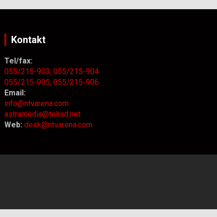
Kontakt
Tel/fax:
055/215-903;
055/215-904
055/215-905;
055/215-906
Email:
info@ntvarena.com
astramedia@telrad.net
Web:
desk@ntvarena.com