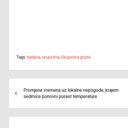
Tags:
bijeljina
,
skupstina
,
Skupstina grada
Navigacija
Promjena vremena uz lokalne nepogode, krajem
članaka
sedmice ponovni porast temperature