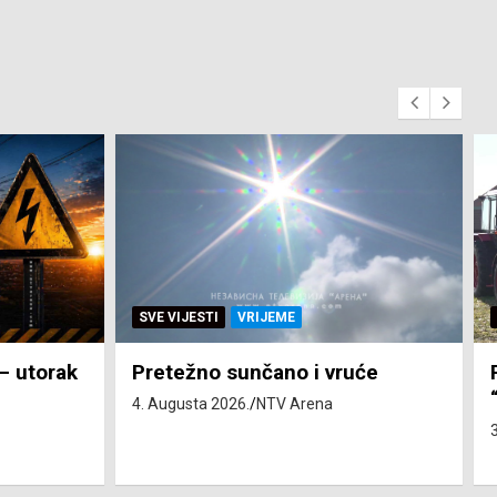
SVE VIJESTI
ZEMLJA
će
Pravo na subvenciju za traktor
“Belarus” ostvarila 84 korisnika
3. Augusta 2026.
NTV Arena