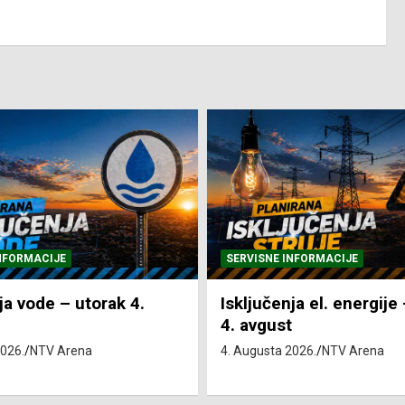
NFORMACIJE
SVE VIJESTI
VRIJEME
ja el. energije – utorak
Pretežno sunčano i vru
4. Augusta 2026.
NTV Arena
2026.
NTV Arena