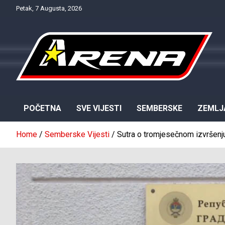
Skip
Petak, 7 Augusta, 2026
to
content
Provjereno. Tačno. Objektivno.
NTV Arena
POČETNA
SVE VIJESTI
SEMBERSKE
ZEMLJ
Home
Semberske Vijesti
Sutra o tromjesečnom izvršenj