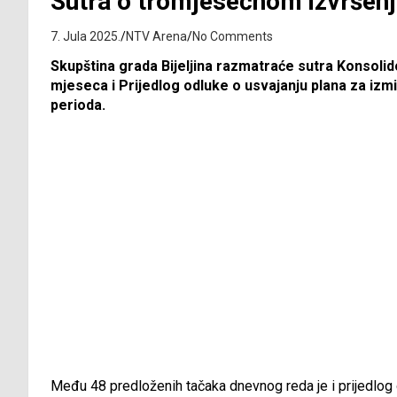
Sutra o tromjesečnom izvršenj
7. Jula 2025.
NTV Arena
No Comments
Skupština grada Bijeljina razmatraće sutra Konsolido
mjeseca i Prijedlog odluke o usvajanju plana za iz
perioda.
Među 48 predloženih tačaka dnevnog reda je i prijedlog