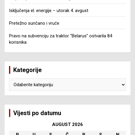
Isključenja el. energije – utorak 4. avgust
Pretežno sunčano i vruće
Pravo na subvenciju za traktor “Belarus” ostvarila 84
korisnika
Kategorije
Kategorije
Vijesti po datumu
AUGUST 2026
P
U
S
Č
P
S
N