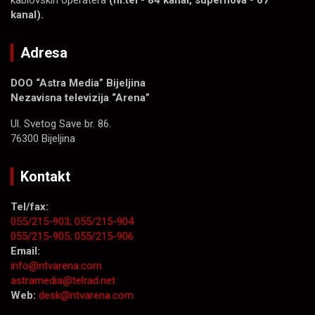
kablovskih operatera
(m:tel - 84 kanal, supernova - 67
kanal).
Adresa
DOO “Astra Media” Bijeljina
Nezavisna televizija “Arena”
Ul. Svetog Save br. 86.
76300 Bijeljina
Kontakt
Tel/fax:
055/215-903;
055/215-904
055/215-905;
055/215-906
Email:
info@ntvarena.com
astramedia@telrad.net
Web:
desk@ntvarena.com