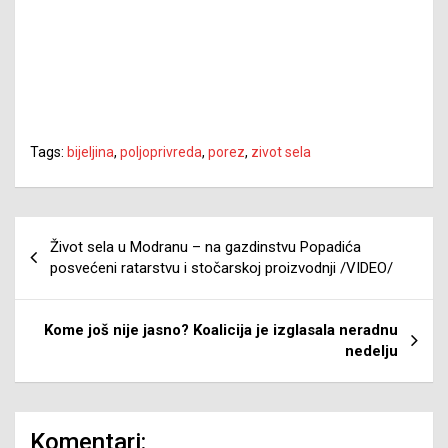
Tags:
bijeljina
,
poljoprivreda
,
porez
,
zivot sela
Navigacija
Život sela u Modranu – na gazdinstvu Popadića
članaka
posvećeni ratarstvu i stočarskoj proizvodnji /VIDEO/
Kome još nije jasno? Koalicija je izglasala neradnu
nedelju
Komentari: