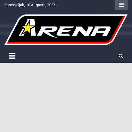
Skip
Ponedjeljak, 10 Augusta, 2026
to
content
Provjereno. Tačno. Objektivno.
NTV Arena