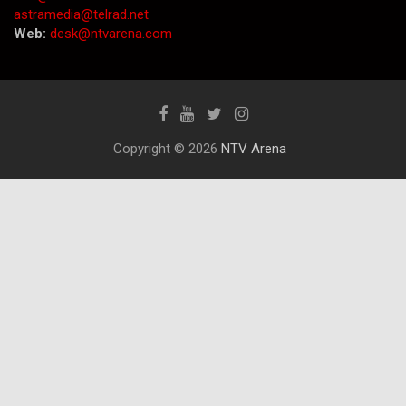
astramedia@telrad.net
Web:
desk@ntvarena.com
Copyright © 2026
NTV Arena