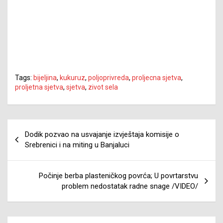
Tags:
bijeljina
,
kukuruz
,
poljoprivreda
,
proljecna sjetva
,
proljetna sjetva
,
sjetva
,
zivot sela
Navigacija
Dodik pozvao na usvajanje izvještaja komisije o
članaka
Srebrenici i na miting u Banjaluci
Počinje berba plasteničkog povrća; U povrtarstvu
problem nedostatak radne snage /VIDEO/