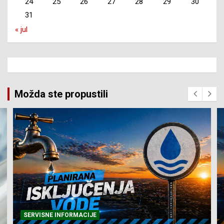
24
25
26
27
28
29
30
31
« jul
Možda ste propustili
SERVISNE INFORMACIJE