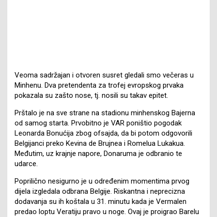
Veoma sadržajan i otvoren susret gledali smo večeras u
Minhenu. Dva pretendenta za trofej evropskog prvaka
pokazala su zašto nose, tj. nosili su takav epitet.
Prštalo je na sve strane na stadionu minhenskog Bajerna
od samog starta. Prvobitno je VAR poništio pogodak
Leonarda Bonućija zbog ofsajda, da bi potom odgovorili
Belgijanci preko Kevina de Brujnea i Romelua Lukakua.
Međutim, uz krajnje napore, Donaruma je odbranio te
udarce.
Poprilično nesigurno je u određenim momentima prvog
dijela izgledala odbrana Belgije. Riskantna i neprecizna
dodavanja su ih koštala u 31. minutu kada je Vermalen
predao loptu Veratiju pravo u noge. Ovaj je proigrao Barelu