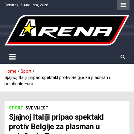
Skip
Četvrtak, 6 Augusta, 2026
to
content
Provjereno. Tačno. Objektivno.
NTV Arena
Home
Sport
Sjajnoj Italiji pripao spektakl protiv Belgije za plasman u
polufinale Eura
SPORT
SVE VIJESTI
Sjajnoj Italiji pripao spektakl
protiv Belgije za plasman u