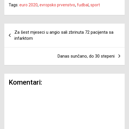
Tags:
euro 2020
,
evropsko prvenstvo
,
fudbal
,
sport
Navigacija
Za šest mjeseci u angio sali zbrinuta 72 pacijenta sa
članaka
infarktom
Danas sunčano, do 30 stepeni
Komentari: