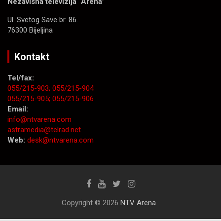
Nezavisna televizija “Arena”
Ul. Svetog Save br. 86.
76300 Bijeljina
Kontakt
Tel/fax:
055/215-903;
055/215-904
055/215-905;
055/215-906
Email:
info@ntvarena.com
astramedia@telrad.net
Web:
desk@ntvarena.com
Copyright © 2026
NTV Arena