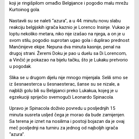
koji je ringišpilom omađio Belgijance i pogodio malu mrežu
Kurtoinog gola.
Nastavili su se naleti “azura”, a u 44. minutu novu slabu
reakciju belgijskih igrača kaznio je Lorenco Insinje. Vukao je
loptu nekoliko metara, niko nije izašao na njega, a on je u
svom stilu, pogodio suprotan ugao gola i duplirao prednost
Manćinijeve ekipe. Nepuna dva minuta kasnije, penal na
drugoj strani. Žeremi Doku je pao u duelu sa Di Lorencom,
a Vinčić je pokazao na bijelu tačku, što je Lukaku pretvorio
u pogodak.
Slika se u drugom dijelu nije mnogo mijenjala. Selili smo se
iz šesnaesterca u šesnaesterac, šanse su se nizale, a
najbliži golu bili su Belgijanci preko Lukakua, kojeg je u
egzekuciji spriječio svemoguči Leonardo Spinacola.
Upravo je Spinacola doživio povredu u posljednjih 15
minuta susreta usljed čega je morao da bude zamijenjen.
Sa terena je iznet na nosilima i postoji bojazan da je ovaj
meč posljednji na turniru za jednog od najboljih igrača
“azura”.