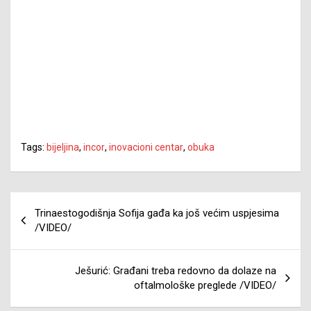
Tags:
bijeljina
,
incor
,
inovacioni centar
,
obuka
Navigacija
Trinaestogodišnja Sofija gađa ka još većim uspjesima
članaka
/VIDEO/
Ješurić: Građani treba redovno da dolaze na
oftalmološke preglede /VIDEO/