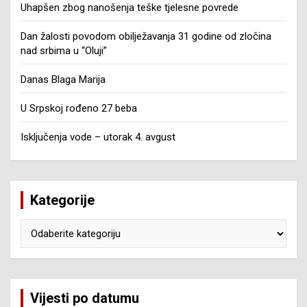
Uhapšen zbog nanošenja teške tjelesne povrede
Dan žalosti povodom obilježavanja 31 godine od zločina
nad srbima u “Oluji”
Danas Blaga Marija
U Srpskoj rođeno 27 beba
Isključenja vode – utorak 4. avgust
Kategorije
Kategorije
Vijesti po datumu