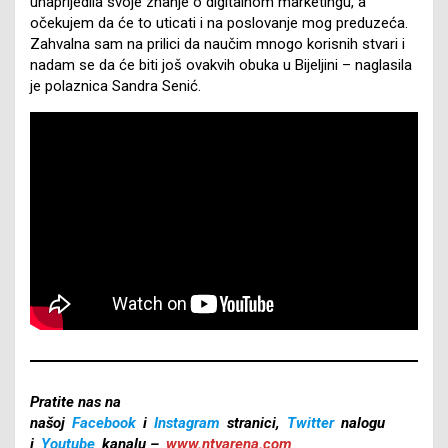
unaprijedila svoje znanje o digitalnom marketingu, a
očekujem da će to uticati i na poslovanje mog preduzeća.
Zahvalna sam na prilici da naučim mnogo korisnih stvari i
nadam se da će biti još ovakvih obuka u Bijeljini – naglasila
je polaznica Sandra Senić.
Pratite nas na
našoj
Facebook
i
Instagram
stranici,
Twitter
nalogu
i
Youtube
kanalu –
www.ntvarena.com