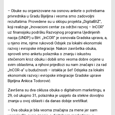
– Obuke su organizovane na osnovu ankete o potrebama
privrednika u Gradu Bijeljina i veoma smo zadovoljni
rezultatima. Provedene su u sklopu projekta „DigitalBIZ”,
koji realizuje „Inovacioni centar za održivi razvoj – InCOR”
uz finansijsku podršku Razvojnog programa Ujedinjenih
nacija (UNDP) u BiH. „InCOR” je osnovala Gradska uprava, a,
u njeno ime, njime rukovodi Odsjek za lokalni ekonomski
razvoj i evropske integracije. Nakon završetka obuka,
sproveli smo anketu polaznika o znanju i iskustvu
stečenom kroz obuku i dobili smo veoma dobre ocjene u
svim oblastima, a njihovi prijedlozi su nam značajni i za rad
„InCOR-a” u budućnosti – istakla je šef Odsjeka za lokalni
ekonomski razvoj i evropske integracije Gradske uprave
Bijeljina Ankica Todorović.
Završena su dva ciklusa obuka o digitalnom marketingu, a
29, od ukupno 31, polaznika je uspjelo da stekne dovoljno
znanja u ovoj oblasti i da danas dobije sretifikat.
– Ova obuka je bila veoma značajna za mene jer sam