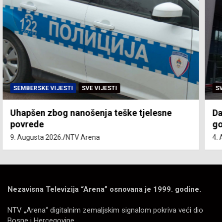
SVE VIJESTI
ZEMLJA
Dan žalosti povodom obilježavanja 31
godine od zločina nad srbima u “Oluji”
4. Augusta 2026.
NTV Arena
Nezavisna Televizija “Arena” osnovana je 1999. godine.
NTV „Arena“ digitalnim zemaljskim signalom pokriva veći dio
Bosne i Hercegovine.