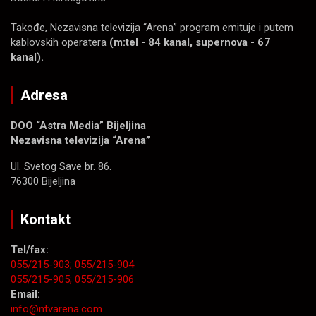
Takođe, Nezavisna televizija “Arena” program emituje i putem
kablovskih operatera
(m:tel - 84 kanal, supernova - 67
kanal).
Adresa
DOO “Astra Media” Bijeljina
Nezavisna televizija “Arena”
Ul. Svetog Save br. 86.
76300 Bijeljina
Kontakt
Tel/fax:
055/215-903;
055/215-904
055/215-905;
055/215-906
Email:
info@ntvarena.com