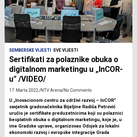
SEMBERSKE VIJESTI
SVE VIJESTI
Sertifikati za polaznike obuka o
digitalnom marketingu u „InCOR-
u” /VIDEO/
17. Marta 2022.
NTV Arena
No Comments
U „Inovacionom centru za održivi razvoj – InCOR”
savjetnik gradonačelnika Bijeljine Radiša Petrović
uručio je sertifikate preduzetnicima koji su polaznici
besplatnih obuka o digitalnom marketingu, koje je, u
ime Gradske uprave, organizovao Odsjek za lokalni
ekonomski razvoj i evropske integracije Grada