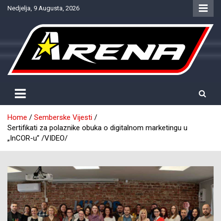
Skip
Nedjelja, 9 Augusta, 2026
to
content
Provjereno. Tačno. Objektivno.
NTV Arena
Home
Semberske Vijesti
Sertifikati za polaznike obuka o digitalnom marketingu u
„InCOR-u” /VIDEO/