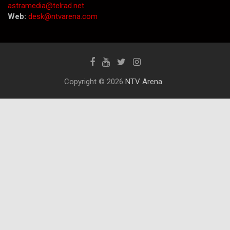
astramedia@telrad.net
Web:
desk@ntvarena.com
Copyright © 2026
NTV Arena