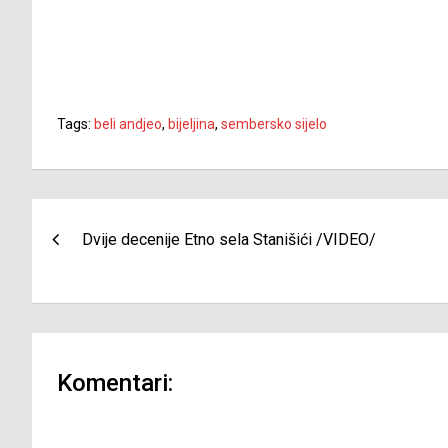
Tags:
beli andjeo
,
bijeljina
,
sembersko sijelo
Navigacija
Dvije decenije Etno sela Stanišići /VIDEO/
članaka
Komentari: