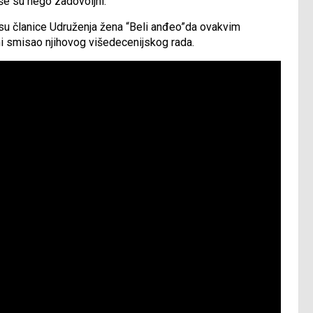
iše su nego zadovoljni.
su članice Udruženja žena “Beli anđeo”da ovakvim
ni smisao njihovog višedecenijskog rada.