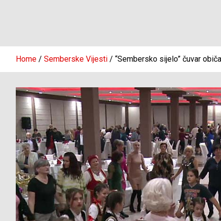
Home
Semberske Vijesti
“Sembersko sijelo” čuvar običaj