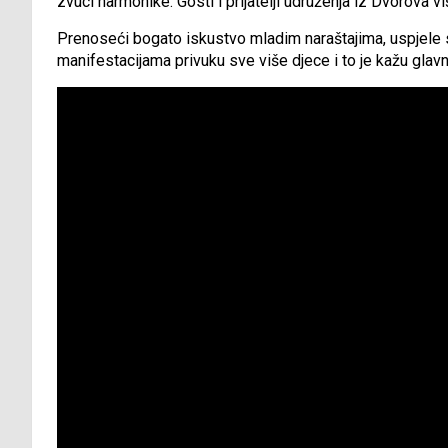
zvuci harmonike. Gosti i prijatelji udruženja iz Dvorova v
Prenoseći bogato iskustvo mladim naraštajima, uspjele 
manifestacijama privuku sve više djece i to je kažu glav