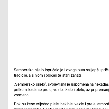
Sembersko sijelo ispričalo je i ovoga puta najljepšu priču
tradicija, a s njom i običaji te stari zanati.
„Sembersko sijelo“, svojevrsna je uspomena na nekadašn
petkom, kada se prelo, vezlo, tkalo i plelo, uz pripremanje
vremena.
Dok su žene vrijedno plele, heklale, vezle i prele, atm