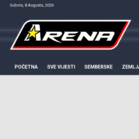
Skip
Subota, 8 Augusta, 2026
to
content
Provjereno. Tačno. Objektivno.
NTV Arena
POČETNA
SVE VIJESTI
SEMBERSKE
ZEMLJ