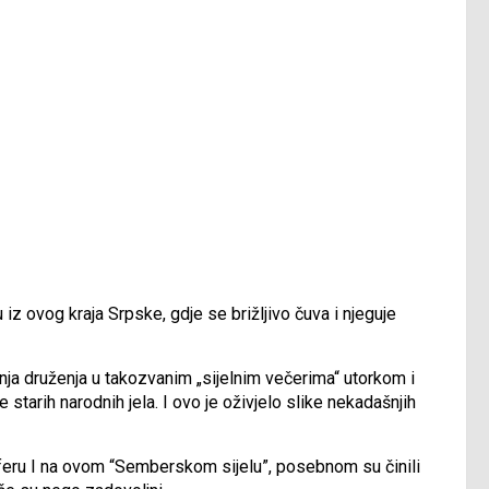
 iz ovog kraja Srpske, gdje se brižljivo čuva i njeguje
ja druženja u takozvanim „sijelnim večerima“ utorkom i
 starih narodnih jela. I ovo je oživjelo slike nekadašnjih
osferu I na ovom “Semberskom sijelu”, posebnom su činili