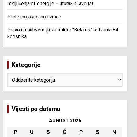
Isključenja el. energije – utorak 4. avgust
Pretežno sunčano i vruće
Pravo na subvenciju za traktor “Belarus” ostvarila 84
korisnika
Kategorije
Kategorije
Vijesti po datumu
AUGUST 2026
P
U
S
Č
P
S
N