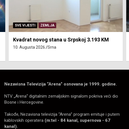
SVE VIJESTI
ZEMLJA
Kvadrat novog stana u Srpskoj 3.193 KM
10. Augusta 2026.
Srna
Nezavisna Televizija “Arena” osnovana je 1999. godine.
NTV „Arena“ digitalnim zemaljskim signalom pokriva veći dio
Bosne i Hercegovine.
Takođe, Nezavisna televizija “Arena” program emituje i putem
kablovskih operatera
(m:tel - 84 kanal, supernova - 67
kanal).