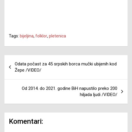
Tags:
bijeljina
,
folklor
,
pletenica
Navigacija
Odata počast za 45 srpskih borca mučki ubijenih kod
članaka
Žepe /VIDEO/
Od 2014. do 2021. godine BiH napustilo preko 200
hiljada ljudi /VIDEO/
Komentari: