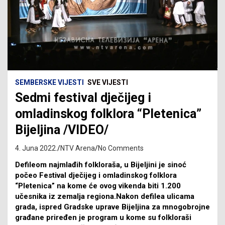
SEMBERSKE VIJESTI
SVE VIJESTI
Sedmi festival dječijeg i
omladinskog folklora “Pletenica”
Bijeljina /VIDEO/
4. Juna 2022.
NTV Arena
No Comments
Defileom najmlađih folkloraša, u Bijeljini je sinoć
počeo Festival dječijeg i omladinskog folklora
“Pletenica” na kome će ovog vikenda biti 1.200
učesnika iz zemalja regiona.Nakon defilea ulicama
grada, ispred Gradske uprave Bijeljina za mnogobrojne
građane priređen je program u kome su folkloraši