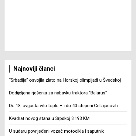
Najnoviji članci
“Srbadija” osvojila zlato na Horskoj olimpijadi u Švedskoj
Dodijeljena rješenja za nabavku traktora “Belarus”
Do 18. avgusta vrlo toplo – i do 40 stepeni Celzijusovih
Kvadrat novog stana u Srpskoj 3.193 KM
U sudaru povrijeđeni vozač motocikla i saputnik