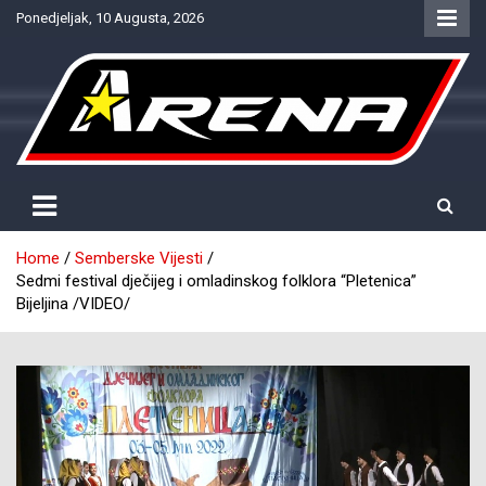
Skip
Ponedjeljak, 10 Augusta, 2026
to
content
Provjereno. Tačno. Objektivno.
NTV Arena
Home
Semberske Vijesti
Sedmi festival dječijeg i omladinskog folklora “Pletenica”
Bijeljina /VIDEO/