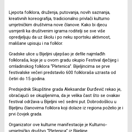
Ljepota folklora, druženja, putovanja, novih saznanja,
kreativnih koreografija, tradicionalno privlači kulturno
umjetničkim društvima nove članove. Kako bi djecu
usmjerili ka društvenim igrama roditelji se sve više
opredjeljuju da uz školu i po neku sportsku aktivnost,
mališane upisuju i na folklor.
Gradske ulice u Bijeljini uljepšao je defile najmlađih
folkloraša, koje je u ovom gradu okupio Festival dječijeg i
omladinskog folklora “Pletenica”. Bijeljincima se prve
festivalske večeri predstavilo 600 folkloraša uzrasta od
četiri do 15 godina.
Predsjednik Skupštine grada Aleksandar Đurđević rekao je,
obraćajući se okupljenima, da je velika čast što se ovakav
festival održava u Bijeljini već sedmi put. Dobrodošlicu u
Bijeljinu članovima folklora koji dolaze iz regiona poželio je i
prvi čovjek grada.
Organizator ove kulturne manifestacije je Kulturno-
umjetničko društvo “Pletenica” iz Bijeljine.