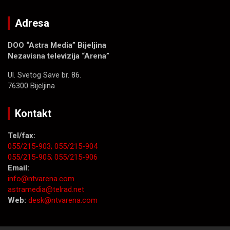
Adresa
DOO “Astra Media” Bijeljina
Nezavisna televizija “Arena”
Ul. Svetog Save br. 86.
76300 Bijeljina
Kontakt
Tel/fax:
055/215-903;
055/215-904
055/215-905;
055/215-906
Email:
info@ntvarena.com
astramedia@telrad.net
Web:
desk@ntvarena.com