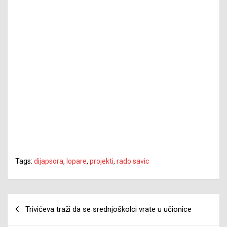
Tags:
dijapsora
,
lopare
,
projekti
,
rado savic
Navigacija
Trivićeva traži da se srednjoškolci vrate u učionice
članaka