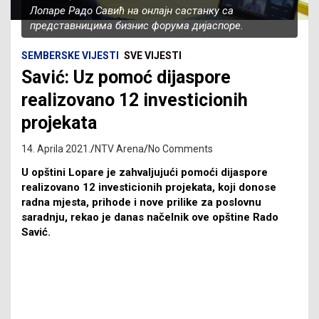
Лопаре Радо Савић на онлајн састанку са
представницима бизнис форума дијаспоре.
SEMBERSKE VIJESTI
SVE VIJESTI
Savić: Uz pomoć dijaspore
realizovano 12 investicionih
projekata
14. Aprila 2021.
NTV Arena
No Comments
U opštini Lopare je zahvaljujući pomoći dijaspore
realizovano 12 investicionih projekata, koji donose
radna mjesta, prihode i nove prilike za poslovnu
saradnju, rekao je danas načelnik ove opštine Rado
Savić.