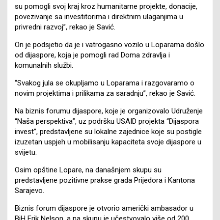
su pomogli svoj kraj kroz humanitarne projekte, donacije,
povezivanje sa investitorima i direktnim ulaganjima u
privredni razvoj”, rekao je Savić.
On je podsjetio da je i vatrogasno vozilo u Loparama došlo
od dijaspore, koja je pomogli rad Doma zdravlja i
komunalnih službi.
“Svakog jula se okupljamo u Loparama i razgovaramo o
novim projektima i prilikama za saradnju”, rekao je Savić.
Na biznis forumu dijaspore, koje je organizovalo Udruženje
“Naša perspektiva”, uz podršku USAID projekta “Dijaspora
invest”, predstavljene su lokalne zajednice koje su postigle
izuzetan uspjeh u mobilisanju kapaciteta svoje dijaspore u
svijetu.
Osim opštine Lopare, na današnjem skupu su
predstavljene pozitivne prakse grada Prijedora i Kantona
Sarajevo.
Biznis forum dijaspore je otvorio američki ambasador u
BiH Erik Nelson, a na skupu je učestvovalo više od 200