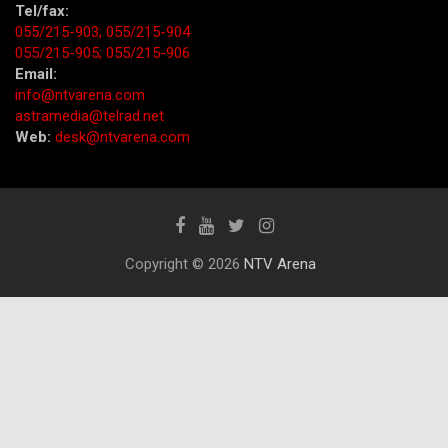
Tel/fax:
055/215-903;
055/215-904
055/215-905;
055/215-906
Email:
info@ntvarena.com
astramedia@telrad.net
Web:
desk@ntvarena.com
Copyright © 2026
NTV Arena