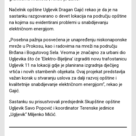
Načelnik opštine Ugljevik Dragan Gajić rekao je da je na
sastanku razgovarano o devet lokacija na području opštine
na kojima su evidentirani problemi u snabdijevanju
električnom energijom.
„Posebna pažnja posvećena je unapređenju niskonaponske
mreže u Prokosu, kao i radovima na mreži na području
Brđana i Bogutovog Sela. Veoma je značajno za urbani dio
Ugljevika što će ‘Elektro-Bijeljina’ izgraditi novu trafostanicu
Ugljevik 11 na lokaciji gdje je planirana izgradnja dječijeg
vrtića i novih stambenih objekata. Ovaj projekat predstavlja
važan korak u stvaranju uslova za dalji razvoj opštine i
kvalitetnije snabdijevanje električnom energijom“, rekao je
Gajić.
Sastanku su prisustvovali predsjednik Skupštine opštine
Ugljevik Savo Popović i koordinator Terenske jedinice
„Ugljevik“ Miljenko Mićić.