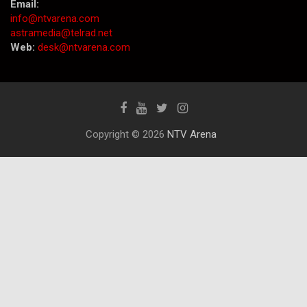
Email:
info@ntvarena.com
astramedia@telrad.net
Web:
desk@ntvarena.com
Copyright © 2026
NTV Arena