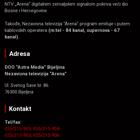
NTV „Arena“ digitalnim zemaljskim signalom pokriva veći dio
Bosne i Hercegovine.
Takođe, Nezavisna televizija “Arena” program emituje i putem
kablovskih operatera
(m:tel - 84 kanal, supernova - 67
kanal).
Adresa
DOO “Astra Media” Bijeljina
Nezavisna televizija “Arena”
Ul. Svetog Save br. 86.
76300 Bijeljina
Kontakt
Tel/fax:
055/215-903;
055/215-904
055/215-905;
055/215-906