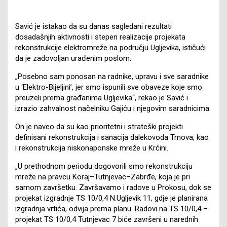
Savić je istakao da su danas sagledani rezultati
dosadašnjih aktivnosti i stepen realizacije projekata
rekonstrukcije elektromreže na području Ugljevika, ističući
da je zadovoljan urađenim poslom.
„Posebno sam ponosan na radnike, upravu i sve saradnike
u ‘Elektro-Bijeljini’, jer smo ispunili sve obaveze koje smo
preuzeli prema građanima Ugljevika“, rekao je Savić i
izrazio zahvalnost načelniku Gajiću i njegovim saradnicima.
On je naveo da su kao prioritetni i strateški projekti
definisani rekonstrukcija i sanacija dalekovoda Trnova, kao
i rekonstrukcija niskonaponske mreže u Krćini.
„U prethodnom periodu dogovorili smo rekonstrukciju
mreže na pravcu Koraj–Tutnjevac–Zabrđe, koja je pri
samom završetku. Završavamo i radove u Prokosu, dok se
projekat izgradnje TS 10/0,4 N.Ugljevik 11, gdje je planirana
izgradnja vrtića, odvija prema planu. Radovi na TS 10/0,4 –
projekat TS 10/0,4 Tutnjevac 7 biće završeni u narednih