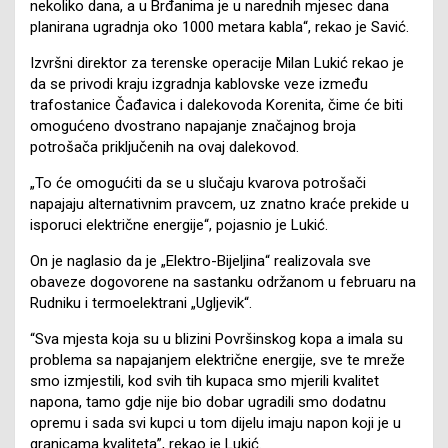
nekoliko dana, a u Brđanima je u narednih mjesec dana
planirana ugradnja oko 1000 metara kabla“, rekao je Savić.
Izvršni direktor za terenske operacije Milan Lukić rekao je
da se privodi kraju izgradnja kablovske veze između
trafostanice Čađavica i dalekovoda Korenita, čime će biti
omogućeno dvostrano napajanje značajnog broja
potrošača priključenih na ovaj dalekovod.
„To će omogućiti da se u slučaju kvarova potrošači
napajaju alternativnim pravcem, uz znatno kraće prekide u
isporuci električne energije“, pojasnio je Lukić.
On je naglasio da je „Elektro-Bijeljina“ realizovala sve
obaveze dogovorene na sastanku održanom u februaru na
Rudniku i termoelektrani „Ugljevik“.
“Sva mjesta koja su u blizini Površinskog kopa a imala su
problema sa napajanjem električne energije, sve te mreže
smo izmjestili, kod svih tih kupaca smo mjerili kvalitet
napona, tamo gdje nije bio dobar ugradili smo dodatnu
opremu i sada svi kupci u tom dijelu imaju napon koji je u
granicama kvaliteta”, rekao je Lukić.