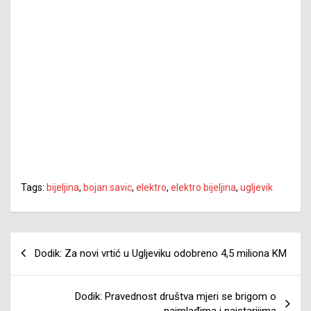
Tags:
bijeljina
,
bojan savic
,
elektro
,
elektro bijeljina
,
ugljevik
Navigacija
Dodik: Za novi vrtić u Ugljeviku odobreno 4,5 miliona KM
članaka
Dodik: Pravednost društva mjeri se brigom o
najmlađima i najstarijima