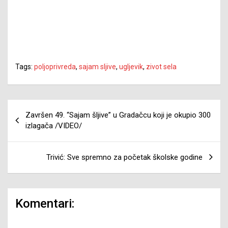
Tags:
poljoprivreda
,
sajam sljive
,
ugljevik
,
zivot sela
Navigacija
Završen 49. “Sajam šljive” u Gradačcu koji je okupio 300
članaka
izlagača /VIDEO/
Trivić: Sve spremno za početak školske godine
Komentari: