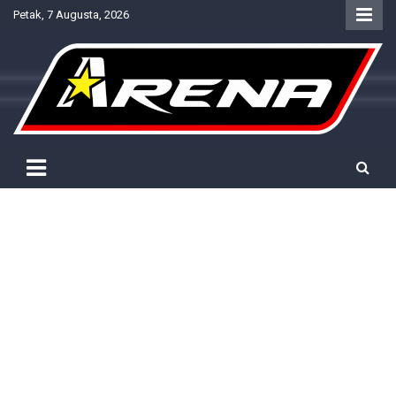
Skip
Petak, 7 Augusta, 2026
to
content
Provjereno. Tačno. Objektivno.
NTV Arena