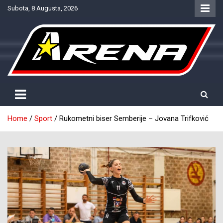
Skip
Subota, 8 Augusta, 2026
to
content
Provjereno. Tačno. Objektivno.
NTV Arena
Home
Sport
Rukometni biser Semberije – Jovana Trifković