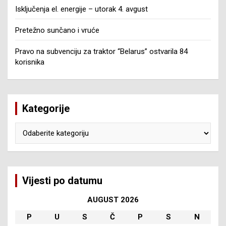
Isključenja el. energije – utorak 4. avgust
Pretežno sunčano i vruće
Pravo na subvenciju za traktor “Belarus” ostvarila 84
korisnika
Kategorije
Kategorije
Vijesti po datumu
AUGUST 2026
P
U
S
Č
P
S
N