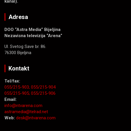
kanal).
Adresa
DOO “Astra Media” Bijeljina
Nezavisna televizija “Arena”
Ul. Svetog Save br. 86.
76300 Bijeljina
Kontakt
Tel/fax:
055/215-903;
055/215-904
055/215-905;
055/215-906
Email:
info@ntvarena.com
astramedia@telrad.net
Web:
desk@ntvarena.com