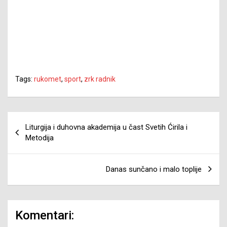
Tags:
rukomet
,
sport
,
zrk radnik
Navigacija
Liturgija i duhovna akademija u čast Svetih Ćirila i
članaka
Metodija
Danas sunčano i malo toplije
Komentari: