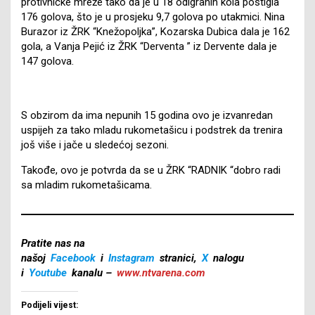
protivničke mreže tako da je u 18 odigranih kola postigla
176 golova, što je u prosjeku 9,7 golova po utakmici. Nina
Burazor iz ŽRK “Knežopoljka”, Kozarska Dubica dala je 162
gola, a Vanja Pejić iz ŽRK “Derventa ” iz Dervente dala je
147 golova.
S obzirom da ima nepunih 15 godina ovo je izvanredan
uspijeh za tako mladu rukometašicu i podstrek da trenira
još više i jače u sledećoj sezoni.
Takođe, ovo je potvrda da se u ŽRK “RADNIK “dobro radi
sa mladim rukometašicama.
Pratite nas na
našoj
Facebook
i
Instagram
stranici,
X
nalogu
i
Youtube
kanalu –
www.ntvarena.com
Podijeli vijest: