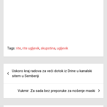
Tags:
rite
,
rite ugljevik
,
skupstina
,
ugljevik
Navigacija
Uskoro kraj radova za veći dotok iz Drine u kanalski
članaka
sitem u Semberiji
Vukmir: Za sada bez preporuke za nošenje maski