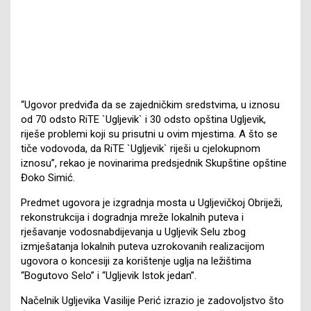
“Ugovor predviđa da se zajedničkim sredstvima, u iznosu
od 70 odsto RiTE `Ugljevik` i 30 odsto opština Ugljevik,
riješe problemi koji su prisutni u ovim mjestima. A što se
tiče vodovoda, da RiTE `Ugljevik` riješi u cjelokupnom
iznosu”, rekao je novinarima predsjednik Skupštine opštine
Đoko Simić.
Predmet ugovora je izgradnja mosta u Ugljevičkoj Obriježi,
rekonstrukcija i dogradnja mreže lokalnih puteva i
rješavanje vodosnabdijevanja u Ugljevik Selu zbog
izmješatanja lokalnih puteva uzrokovanih realizacijom
ugovora o koncesiji za korištenje uglja na ležištima
“Bogutovo Selo” i “Ugljevik Istok jedan”.
Načelnik Ugljevika Vasilije Perić izrazio je zadovoljstvo što