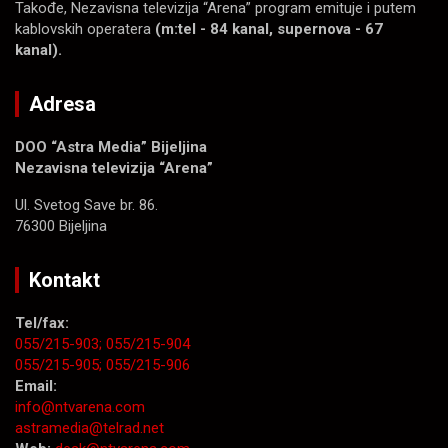
Takođe, Nezavisna televizija “Arena” program emituje i putem
kablovskih operatera
(m:tel - 84 kanal, supernova - 67
kanal).
Adresa
DOO “Astra Media” Bijeljina
Nezavisna televizija “Arena”
Ul. Svetog Save br. 86.
76300 Bijeljina
Kontakt
Tel/fax:
055/215-903;
055/215-904
055/215-905;
055/215-906
Email:
info@ntvarena.com
astramedia@telrad.net