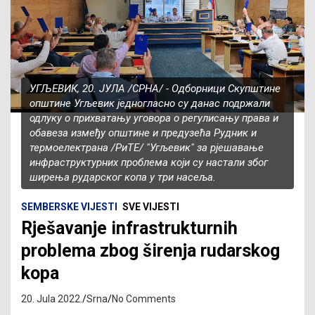
УГЉЕВИК, 20. ЈУЛА /СРНА/ - Одборници Скупштине
општине Угљевик једногласно су данас подржали
одлуку о прихватању уговора о регулисању права и
обавеза између општине и предузећа Рудник и
термоелектрана /РиТЕ/ "Угљевик" за рјешавање
инфраструктурних проблема који су настали због
ширења рударског копа у три насеља.
SEMBERSKE VIJESTI
SVE VIJESTI
Rješavanje infrastrukturnih
problema zbog širenja rudarskog
kopa
20. Jula 2022.
Srna
No Comments