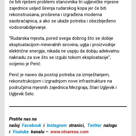
će biti riješeni problemi stanovnika tri ugljevičke mjesne
zajednice usljed širenja rudarskog kopa jer će biti
rekonstruisana, proširena i izgrađena moderna
saobraćajnica, a ako se ukaže potreba i obezbijeđeno
vodosnabdijevanje.
“Rudarska mjesta, pored svega dobrog što se dobije
eksploatacijom mineralnih sirovina, uglja i proizvodnje
električne energije, nikada ne uspiju da dobiju adekvatnu
naknadu za sve što se izgubi tokom eksploatacije”,
ocijenio je Perić.
Perić je naveo da postoji potreba za izmještanjem,
rekonstrukcijom i izgradnjom nove infrastrukture na
područjima mjesnih zajednica Mezgraja, Stari Ugljevik i
Ugljevik Selo.
Pratite nas na
našoj
Facebook
i
Instagram
stranici,
Twitter
nalogu
i
Youtube
kanalu –
www.ntvarena.com