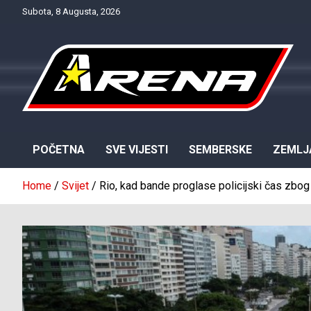
Skip
Subota, 8 Augusta, 2026
to
content
Provjereno. Tačno. Objektivno.
NTV Arena
POČETNA
SVE VIJESTI
SEMBERSKE
ZEMLJ
Home
Svijet
Rio, kad bande proglase policijski čas zbog