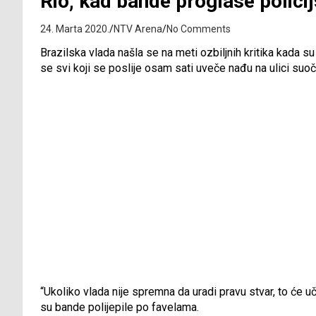
Rio, kad bande proglase polici
24. Marta 2020.
NTV Arena
No Comments
Brazilska vlada našla se na meti ozbiljnih kritika kada su
se svi koji se poslije osam sati uveče nađu na ulici suoč
“Ukoliko vlada nije spremna da uradi pravu stvar, to će u
su bande polijepile po favelama.