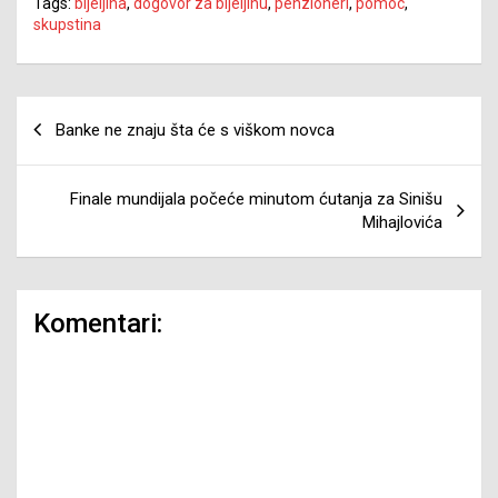
Tags:
bijeljina
,
dogovor za bijeljinu
,
penzioneri
,
pomoc
,
skupstina
Navigacija
Banke ne znaju šta će s viškom novca
članaka
Finale mundijala počeće minutom ćutanja za Sinišu
Mihajlovića
Komentari: