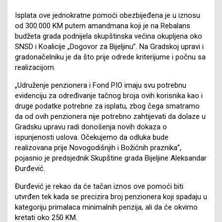
Isplata ove jednokratne pomoći obezbijeđena je u iznosu
od 300.000 KM putem amandmana koji je na Rebalans
budžeta grada podnijela skupštinska većina okupljena oko
SNSD i Koalicije „Dogovor za Bijeljinu”. Na Gradskoj upravi i
gradonačelniku je da što prije odrede kriterijume i počnu sa
realizacijom.
„Udruženje penzionera i Fond PIO imaju svu potrebnu
evidenciju za određivanje tačnog broja ovih korisnika kao i
druge podatke potrebne za isplatu, zbog čega smatramo
da od ovih penzionera nije potrebno zahtijevati da dolaze u
Gradsku upravu radi donošenja novih dokaza o
ispunjenosti uslova. Očekujemo da odluka bude
realizovana prije Novogodišnjih i Božićnih praznika”,
pojasnio je predsjednik Skupštine grada Bijeljine Aleksandar
Đurđević.
Đurđević je rekao da će tačan iznos ove pomoći biti
utvrđen tek kada se precizira broj penzionera koji spadaju u
kategoriju primalaca minimalnih penzija, ali da će okvirno
kretati oko 250 KM.