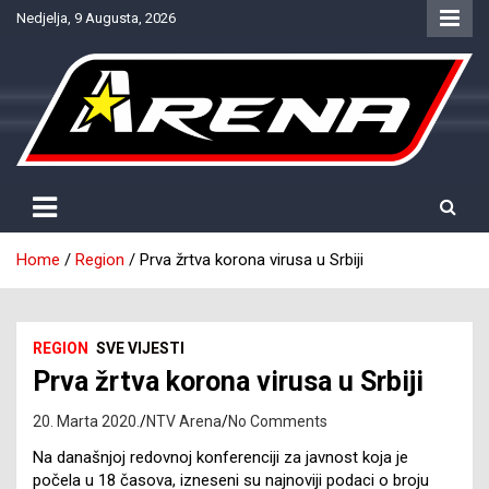
Skip
Nedjelja, 9 Augusta, 2026
to
content
Provjereno. Tačno. Objektivno.
NTV Arena
Home
Region
Prva žrtva korona virusa u Srbiji
REGION
SVE VIJESTI
Prva žrtva korona virusa u Srbiji
20. Marta 2020.
NTV Arena
No Comments
Na današnjoj redovnoj konferenciji za javnost koja je
počela u 18 časova, izneseni su najnoviji podaci o broju