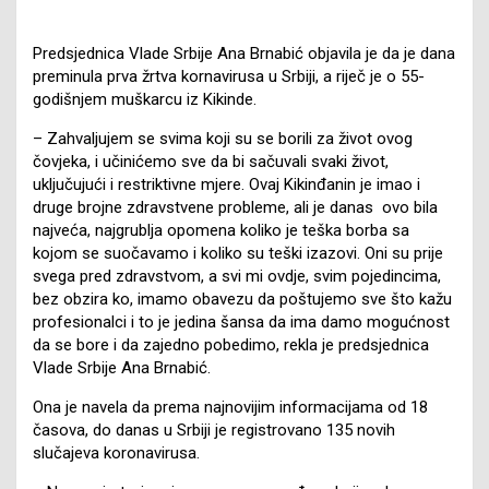
Predsjednica Vlade Srbije Ana Brnabić objavila je da je dana
preminula prva žrtva kornavirusa u Srbiji, a riječ je o 55-
godišnjem muškarcu iz Kikinde.
– Zahvaljujem se svima koji su se borili za život ovog
čovjeka, i učinićemo sve da bi sačuvali svaki život,
uključujući i restriktivne mjere. Ovaj Kikinđanin je imao i
druge brojne zdravstvene probleme, ali je danas ovo bila
najveća, najgrublja opomena koliko je teška borba sa
kojom se suočavamo i koliko su teški izazovi. Oni su prije
svega pred zdravstvom, a svi mi ovdje, svim pojedincima,
bez obzira ko, imamo obavezu da poštujemo sve što kažu
profesionalci i to je jedina šansa da ima damo mogućnost
da se bore i da zajedno pobedimo, rekla je predsjednica
Vlade Srbije Ana Brnabić.
Ona je navela da prema najnovijim informacijama od 18
časova, do danas u Srbiji je registrovano 135 novih
slučajeva koronavirusa.