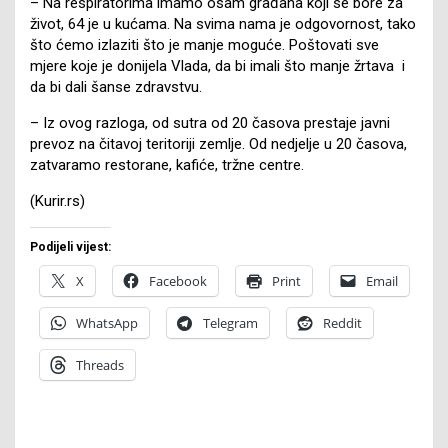
– Na respiratorima imamo osam građana koji se bore za
život, 64 je u kućama. Na svima nama je odgovornost, tako
što ćemo izlaziti što je manje moguće. Poštovati sve
mjere koje je donijela Vlada, da bi imali što manje žrtava i
da bi dali šanse zdravstvu.
– Iz ovog razloga, od sutra od 20 časova prestaje javni
prevoz na čitavoj teritoriji zemlje. Od nedjelje u 20 časova,
zatvaramo restorane, kafiće, tržne centre.
(Kurir.rs)
Podijeli vijest:
X
Facebook
Print
Email
WhatsApp
Telegram
Reddit
Threads