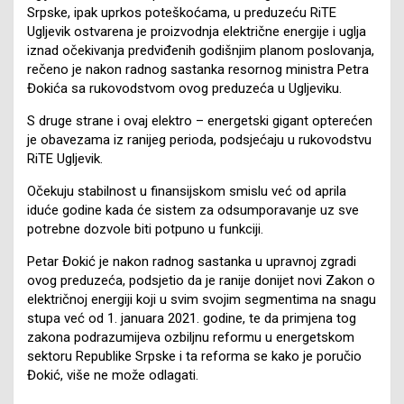
Srpske, ipak uprkos poteškoćama, u preduzeću RiTE
Ugljevik ostvarena je proizvodnja električne energije i uglja
iznad očekivanja predviđenih godišnjim planom poslovanja,
rečeno je nakon radnog sastanka resornog ministra Petra
Đokića sa rukovodstvom ovog preduzeća u Ugljeviku.
S druge strane i ovaj elektro – energetski gigant opterećen
je obavezama iz ranijeg perioda, podsjećaju u rukovodstvu
RiTE Ugljevik.
Očekuju stabilnost u finansijskom smislu već od aprila
iduće godine kada će sistem za odsumporavanje uz sve
potrebne dozvole biti potpuno u funkciji.
Petar Đokić je nakon radnog sastanka u upravnoj zgradi
ovog preduzeća, podsjetio da je ranije donijet novi Zakon o
električnoj energiji koji u svim svojim segmentima na snagu
stupa već od 1. januara 2021. godine, te da primjena tog
zakona podrazumijeva ozbiljnu reformu u energetskom
sektoru Republike Srpske i ta reforma se kako je poručio
Đokić, više ne može odlagati.