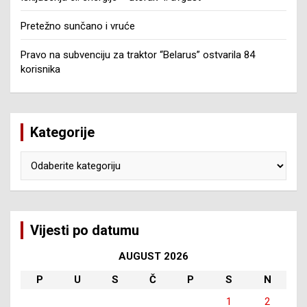
Pretežno sunčano i vruće
Pravo na subvenciju za traktor “Belarus” ostvarila 84
korisnika
Kategorije
Kategorije
Vijesti po datumu
AUGUST 2026
P
U
S
Č
P
S
N
1
2