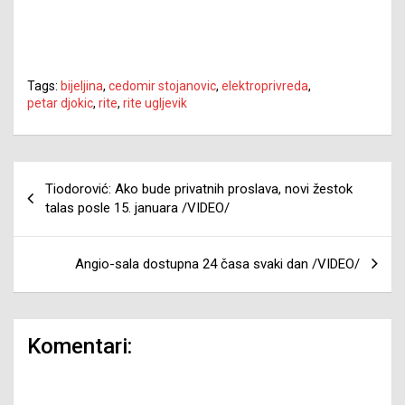
Tags:
bijeljina
,
cedomir stojanovic
,
elektroprivreda
,
petar djokic
,
rite
,
rite ugljevik
Navigacija
Tiodorović: Ako bude privatnih proslava, novi žestok
članaka
talas posle 15. januara /VIDEO/
Angio-sala dostupna 24 časa svaki dan /VIDEO/
Komentari: