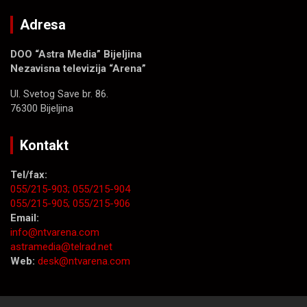
Adresa
DOO “Astra Media” Bijeljina
Nezavisna televizija “Arena”
Ul. Svetog Save br. 86.
76300 Bijeljina
Kontakt
Tel/fax:
055/215-903;
055/215-904
055/215-905;
055/215-906
Email:
info@ntvarena.com
astramedia@telrad.net
Web:
desk@ntvarena.com