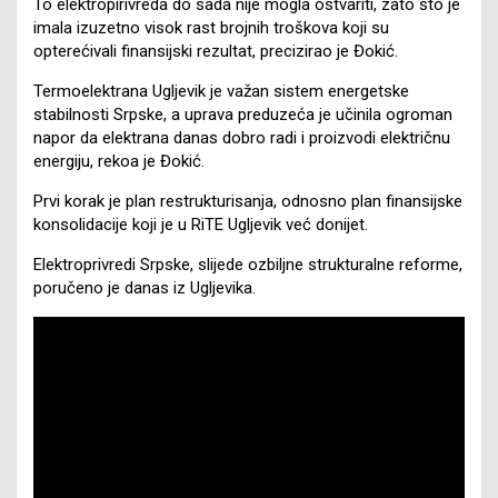
To elektropirivreda do sada nije mogla ostvariti, zato što je
imala izuzetno visok rast brojnih troškova koji su
opterećivali finansijski rezultat, precizirao je Đokić.
Termoelektrana Ugljevik je važan sistem energetske
stabilnosti Srpske, a uprava preduzeća je učinila ogroman
napor da elektrana danas dobro radi i proizvodi električnu
energiju, rekoa je Đokić.
Prvi korak je plan restrukturisanja, odnosno plan finansijske
konsolidacije koji je u RiTE Ugljevik već donijet.
Elektroprivredi Srpske, slijede ozbiljne strukturalne reforme,
poručeno je danas iz Ugljevika.