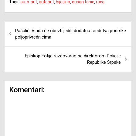
Tags:
auto-put
,
autoput
,
bijeljina
,
dusan topic
,
raca
Navigacija
Pašalić: Vlada će obezbijediti dodatna sredstva podrške
članaka
poljoprivrednicima
Episkop Fotije razgovarao sa direktorom Policije
Republike Srpske
Komentari: