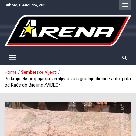
Skip
Subota, 8 Augusta, 2026
to
content
Provjereno. Tačno. Objektivno.
NTV Arena
Home
Semberske Vijesti
Pri kraju eksproprijacija zemljišta za izgradnju dionice auto-puta
od Rače do Bijeljine /VIDEO/