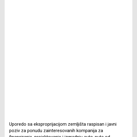
Uporedo sa eksproprijacijom zemljišta raspisan i javni
poziv za ponudu zainteresovanih kompanija za
finansiranje, projektovanje i izgradnju auto-puta od