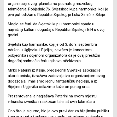
organizaciji ovog planetarno poznatog muzičkog
takmičenja. Pobjednik 76. Svjetskog kupa harmonike, koji je
prvi put održan u Republici Srpskoj, je Luka Simić iz Srbije.
Moglo se čuti da Svjetski kup u harmonici spade u
najvažniji kulturni događaj u Republici Srpskoj i BiH u ovoj
godini.
Svjetski kup harmonike, koji je od 3. do 9. septembra
održan u Ugljeviku i Bijeljini, završen je koncertom
pobjednika i ocjenom organizatora da je ovaj prestižni
događaj nadmašio čak i njihova očekivanja.
Mirko Paterini iz Italije, predsjednik Svjetske asocijacije
akordeonista, iizražava zadovoljstvo organizacijom ovog
dogažđaja. Imali smo jednu fantastičnu nedjelju, a iz
Bijeljine i Ugljevika odlazimo kaže on punog srca.
Prezentovana je naglašava Paterini na ovom mjestu
vrhunska izvedba i raskošan talenat svih takmičara.
Ono što je sigurno, bio je ovo pravi dar za bijeljinsku publiku
koja je uz jaku konkurenciju među takmičarima uživala u