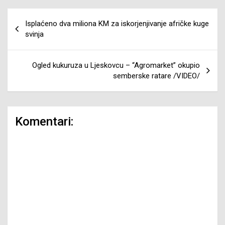
Navigacija
Isplaćeno dva miliona KM za iskorjenjivanje afričke kuge
članaka
svinja
Ogled kukuruza u Ljeskovcu – “Agromarket” okupio
semberske ratare /VIDEO/
Komentari: