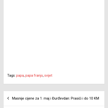
Tags:
papa
,
papa franjo
,
svijet
Navigacija
Masnije cijene za 1. maj i Đurđevdan: Prasići i do 10 KM
članaka