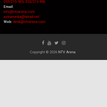
055/215-905;
055/215-906
Email:
info@ntvarena.com
astramedia@telrad.net
Web:
desk@ntvarena.com
Copyright © 2026
NTV Arena