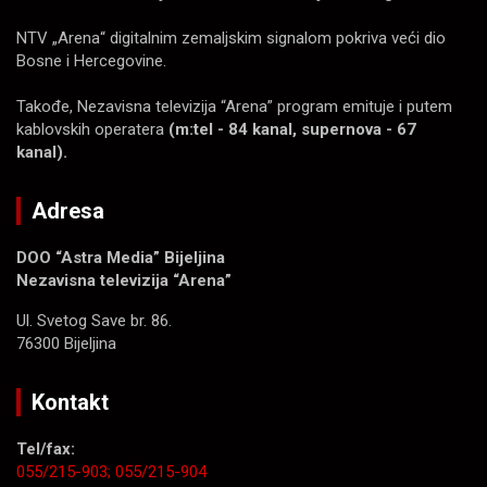
NTV „Arena“ digitalnim zemaljskim signalom pokriva veći dio
Bosne i Hercegovine.
Takođe, Nezavisna televizija “Arena” program emituje i putem
kablovskih operatera
(m:tel - 84 kanal, supernova - 67
kanal).
Adresa
DOO “Astra Media” Bijeljina
Nezavisna televizija “Arena”
Ul. Svetog Save br. 86.
76300 Bijeljina
Kontakt
Tel/fax:
055/215-903;
055/215-904