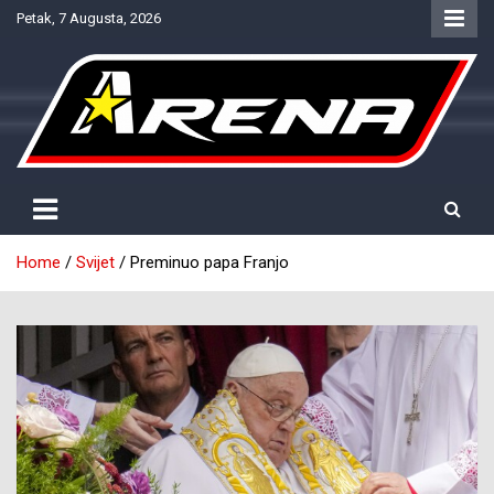
Skip
Petak, 7 Augusta, 2026
to
content
Provjereno. Tačno. Objektivno.
NTV Arena
Home
Svijet
Preminuo papa Franjo