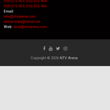
055/215-903;
055/215-904
055/215-905;
055/215-906
Email:
info@ntvarena.com
astramedia@telrad.net
Web:
desk@ntvarena.com
Copyright © 2026
NTV Arena