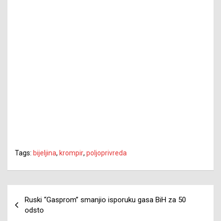
Tags:
bijeljina
,
krompir
,
poljoprivreda
Navigacija
Ruski “Gasprom” smanjio isporuku gasa BiH za 50
članaka
odsto