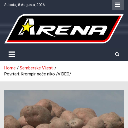
Skip
Subota, 8 Augusta, 2026
to
content
Provjereno. Tačno. Objektivno.
NTV Arena
Home
Semberske Vijesti
Povrtari: Krompir neće niko /VIDEO/