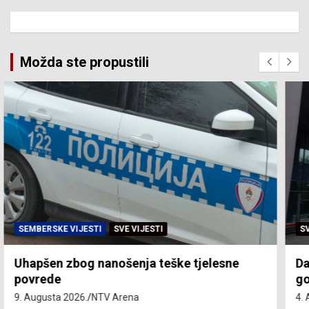
Možda ste propustili
SVE VIJESTI
ZEMLJA
Dan žalosti povodom obilježavanja 31
godine od zločina nad srbima u “Oluji”
4. Augusta 2026.
NTV Arena