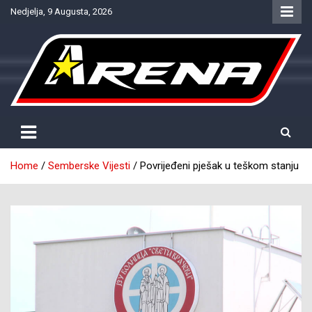
Skip
Nedjelja, 9 Augusta, 2026
to
content
Provjereno. Tačno. Objektivno.
NTV Arena
Home
Semberske Vijesti
Povrijeđeni pješak u teškom stanju