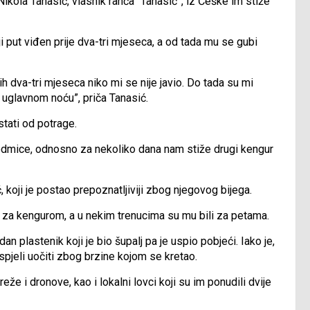
ikola Tanasić, vlasnik ranča “Tanasić”, iz Češke im stiže
i put viđen prije dva-tri mjeseca, a od tada mu se gubi
h dva-tri mjeseca niko mi se nije javio. Do tada su mi
to uglavnom noću”, priča Tanasić.
tati od potrage.
sedmice, odnosno za nekoliko dana nam stiže drugi kengur
 koji je postao prepoznatljiviji zbog njegovog bijega.
 za kengurom, a u nekim trenucima su mu bili za petama.
an plastenik koji je bio šupalj pa je uspio pobjeći. Iako je,
spjeli uočiti zbog brzine kojom se kretao.
reže i dronove, kao i lokalni lovci koji su im ponudili dvije