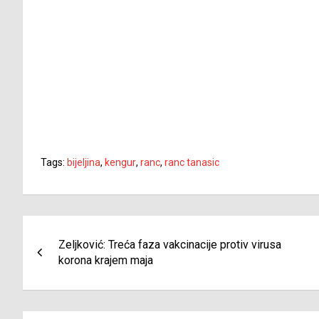
Tags:
bijeljina
,
kengur
,
ranc
,
ranc tanasic
Navigacija
Zeljković: Treća faza vakcinacije protiv virusa
članaka
korona krajem maja