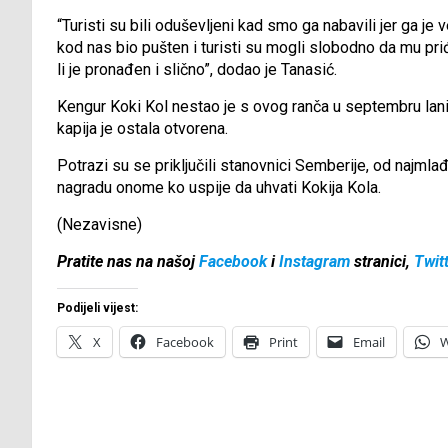
“Turisti su bili oduševljeni kad smo ga nabavili jer ga j
kod nas bio pušten i turisti su mogli slobodno da mu pri
li je pronađen i slično”, dodao je Tanasić.
Kengur Koki Kol nestao je s ovog ranča u septembru lani.
kapija je ostala otvorena.
Potrazi su se priključili stanovnici Semberije, od najmlađ
nagradu onome ko uspije da uhvati Kokija Kola.
(Nezavisne)
Pratite nas na našoj
Facebook
i
Instagram
stranici,
Twit
Podijeli vijest:
X
Facebook
Print
Email
W