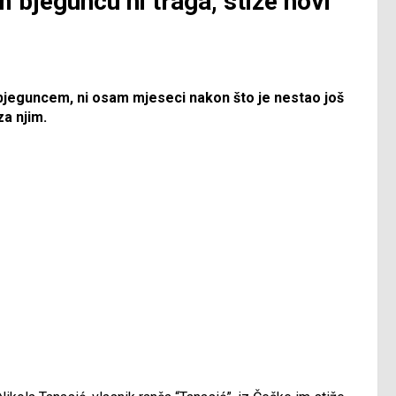
m bjeguncu ni traga, stiže novi
 bjeguncem, ni osam mjeseci nakon što je nestao još
za njim.