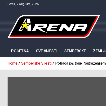
Skip
Petak, 7 Augusta, 2026
to
content
Provjereno. Tačno. Objektivno.
NTV Arena
POČETNA
SVE VIJESTI
SEMBERSKE
ZEMLJ
Home
Semberske Vijesti
Potraga još traje: Najtraženijem