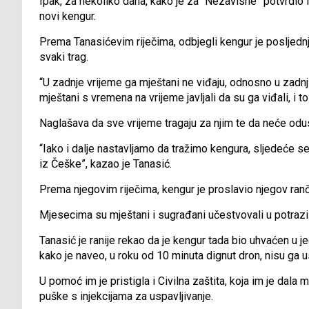
Ipak, za nekoliko dana, kako je za “Nezavisne” potvrdio N
novi kengur.
Prema Tanasićevim riječima, odbjegli kengur je posljednj
svaki trag.
“U zadnje vrijeme ga mještani ne viđaju, odnosno u zadnji
mještani s vremena na vrijeme javljali da su ga viđali, i 
Naglašava da sve vrijeme tragaju za njim te da neće odus
“Iako i dalje nastavljamo da tražimo kengura, sljedeće 
iz Češke”, kazao je Tanasić.
Prema njegovim riječima, kengur je proslavio njegov ranč,
Mjesecima su mještani i sugrađani učestvovali u potrazi
Tanasić je ranije rekao da je kengur tada bio uhvaćen u jed
kako je naveo, u roku od 10 minuta dignut dron, nisu ga u
U pomoć im je pristigla i Civilna zaštita, koja im je dala m
puške s injekcijama za uspavljivanje.