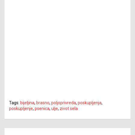
Tags:
bijeljina
,
brasno
,
poljoprivreda
,
poskupljenja
,
poskupljenje
,
psenica
,
ulje
,
zivot sela
Navigacija