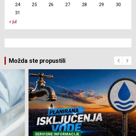
24
25
26
27
28
29
30
31
« jul
Možda ste propustili
SERVISNE INFORMACIJE