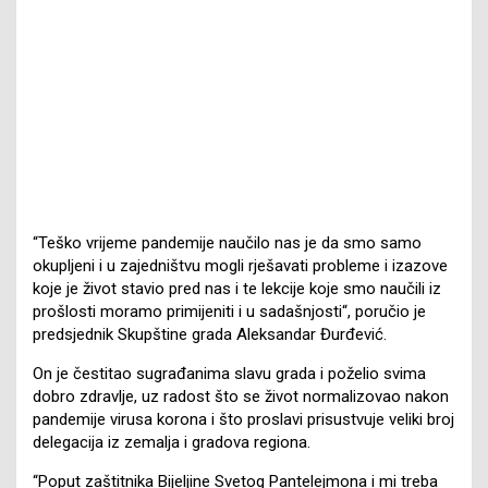
“Teško vrijeme pandemije naučilo nas je da smo samo
okupljeni i u zajedništvu mogli rješavati probleme i izazove
koje je život stavio pred nas i te lekcije koje smo naučili iz
prošlosti moramo primijeniti i u sadašnjosti“, poručio je
predsjednik Skupštine grada Aleksandar Đurđević.
On je čestitao sugrađanima slavu grada i poželio svima
dobro zdravlje, uz radost što se život normalizovao nakon
pandemije virusa korona i što proslavi prisustvuje veliki broj
delegacija iz zemalja i gradova regiona.
“Poput zaštitnika Bijeljine Svetog Pantelejmona i mi treba