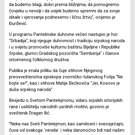
da budemo blagi, dobri prema bližnjima, da pomognemo
čovjeku u nevolji i da uvijek budemo spremni da za svoje
ideale i vjerovanja podnesemo i ličnu žrtvu”, ocijenio je
Đurđević.
U programu Pantelinske duhovne večeri nastupio je hor
“Srbadija”, koji njeguje duhovnost i tradiciju srpskog naroda
i u svijetu promoviše kulturnu baštinu Bijeljine i Republike
Srpske, glumci Gradskog pozorišta “Semberija” i članovi
istoimenog folklornog društva.
Publika je imala priliku da čuje stihove Njegovog
preosveštenstva episkopa zvorničko-tulanskog Fotija “Ne
bojte se!”, kao i stihove Matije Bećkovića “Jer, Kosovo je
duša srpskog naroda”.
Besjedu o Svetom Pantelejmonu, vidaru srpskih istorijskih
rana i uslišitelju narodnih usrdnih molitvi, govorio je
sveštenik Dragan Ilić.
“Neka nas Sveti Pantelejmon, kao samilosni i sveosjećajni,
čuva od svakoga `nevida` i neka danonoćno bdi nad našim