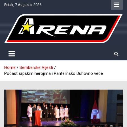
Skip
Petak, 7 Augusta, 2026
to
content
Provjereno. Tačno. Objektivno.
NTV Arena
Home
Semberske Vijesti
Počast srpskim herojima i Pantelinsko Duhovno veče