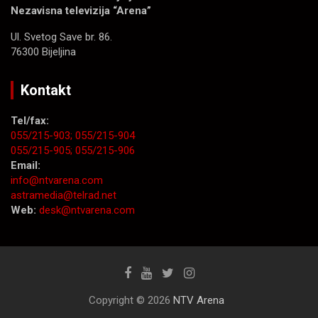
Nezavisna televizija “Arena”
Ul. Svetog Save br. 86.
76300 Bijeljina
Kontakt
Tel/fax:
055/215-903;
055/215-904
055/215-905;
055/215-906
Email:
info@ntvarena.com
astramedia@telrad.net
Web:
desk@ntvarena.com
Copyright © 2026
NTV Arena