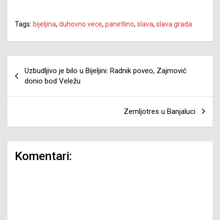
Tags:
bijeljina
,
duhovno vece
,
panetlino
,
slava
,
slava grada
Navigacija
Uzbudljivo je bilo u Bijeljini: Radnik poveo, Zajmović
članaka
donio bod Veležu
Zemljotres u Banjaluci
Komentari: