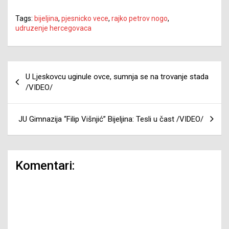
Tags:
bijeljina
,
pjesnicko vece
,
rajko petrov nogo
,
udruzenje hercegovaca
Navigacija
U Ljeskovcu uginule ovce, sumnja se na trovanje stada
članaka
/VIDEO/
JU Gimnazija “Filip Višnjić” Bijeljina: Tesli u čast /VIDEO/
Komentari: