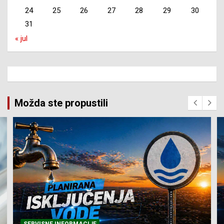
24
25
26
27
28
29
30
31
« jul
Možda ste propustili