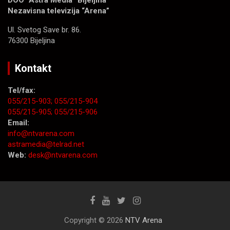
DOO “Astra Media” Bijeljina
Nezavisna televizija “Arena”
Ul. Svetog Save br. 86.
76300 Bijeljina
Kontakt
Tel/fax:
055/215-903;
055/215-904
055/215-905;
055/215-906
Email:
info@ntvarena.com
astramedia@telrad.net
Web:
desk@ntvarena.com
Copyright © 2026
NTV Arena