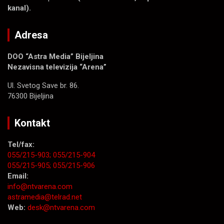
kanal).
Adresa
DOO “Astra Media” Bijeljina
Nezavisna televizija “Arena”
Ul. Svetog Save br. 86.
76300 Bijeljina
Kontakt
Tel/fax:
055/215-903;
055/215-904
055/215-905;
055/215-906
Email:
info@ntvarena.com
astramedia@telrad.net
Web:
desk@ntvarena.com