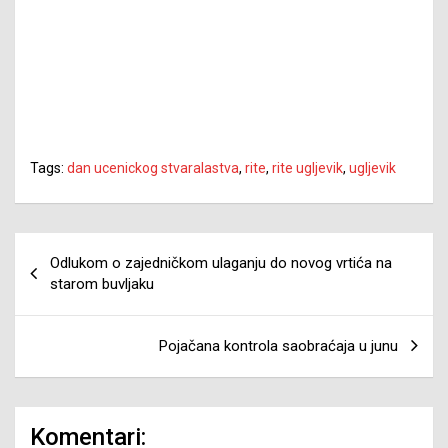
Tags:
dan ucenickog stvaralastva
,
rite
,
rite ugljevik
,
ugljevik
Navigacija
Odlukom o zajedničkom ulaganju do novog vrtića na
članaka
starom buvljaku
Pojačana kontrola saobraćaja u junu
Komentari: