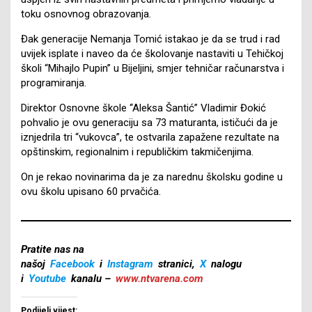
toku osnovnog obrazovanja.
Đak generacije Nemanja Tomić istakao je da se trud i rad
uvijek isplate i naveo da će školovanje nastaviti u Tehičkoj
školi “Mihajlo Pupin” u Bijeljini, smjer tehničar računarstva i
programiranja.
Direktor Osnovne škole “Aleksa Šantić” Vladimir Đokić
pohvalio je ovu generaciju sa 73 maturanta, ističući da je
iznjedrila tri “vukovca”, te ostvarila zapažene rezultate na
opštinskim, regionalnim i republičkim takmičenjima.
On je rekao novinarima da je za narednu školsku godine u
ovu školu upisano 60 prvačića.
Pratite nas na
našoj
Facebook
i
Instagram
stranici,
X
nalogu
i
Youtube
kanalu –
www.ntvarena.com
Podijeli vijest: