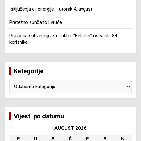
Isključenja el. energije – utorak 4. avgust
Pretežno sunčano i vruće
Pravo na subvenciju za traktor “Belarus” ostvarila 84
korisnika
Kategorije
Kategorije
Vijesti po datumu
AUGUST 2026
P
U
S
Č
P
S
N