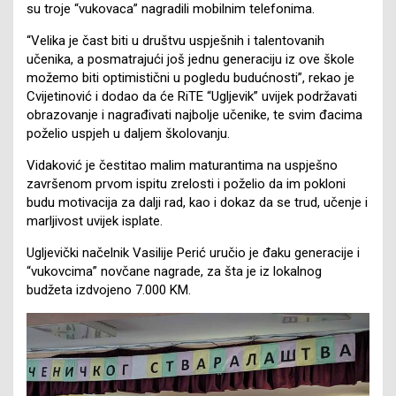
su troje “vukovaca” nagradili mobilnim telefonima.
“Velika je čast biti u društvu uspješnih i talentovanih
učenika, a posmatrajući još jednu generaciju iz ove škole
možemo biti optimistični u pogledu budućnosti”, rekao je
Cvijetinović i dodao da će RiTE “Ugljevik” uvijek podržavati
obrazovanje i nagrađivati najbolje učenike, te svim đacima
poželio uspjeh u daljem školovanju.
Vidaković je čestitao malim maturantima na uspješno
završenom prvom ispitu zrelosti i poželio da im pokloni
budu motivacija za dalji rad, kao i dokaz da se trud, učenje i
marljivost uvijek isplate.
Ugljevički načelnik Vasilije Perić uručio je đaku generacije i
“vukovcima” novčane nagrade, za šta je iz lokalnog
budžeta izdvojeno 7.000 KM.