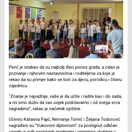
Perić je istakao da su najbolji đaci ponos grada, a odao je
priznanje i njihovim nastavnicima i roditeljima za koje je
rekao da su primjer kako se bori za djecu, porodicu i čitavu
zajednicu.
“Znanje je najvažnije, vaše je da učite i radite kao i do sada,
a mi smo dužni da vas uvijek podržavamo i od svega srca
nagradimo”, rekao je načelnik opštine.
Učenici Katarina Pajić, Nemanja Tomić i Željana Todorović
nagrađeni su “Vukovom diplomom” za postignut odličan
uspjeh iz svih nastavnih predmeta i primjerno vladanje u