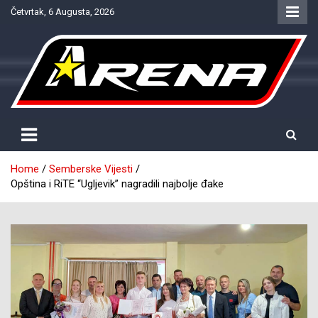
Skip
Četvrtak, 6 Augusta, 2026
to
content
Provjereno. Tačno. Objektivno.
NTV Arena
Home
Semberske Vijesti
Opština i RiTE “Ugljevik” nagradili najbolje đake